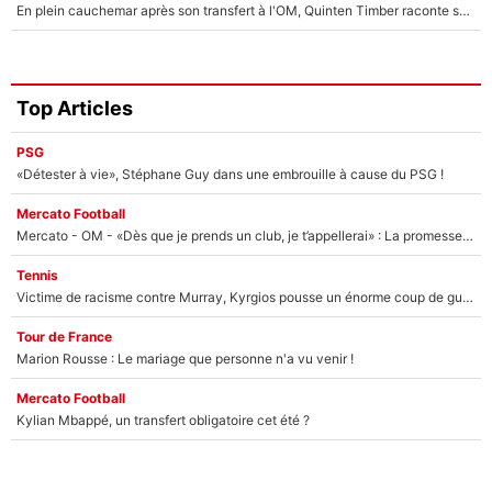
En plein cauchemar après son transfert à l'OM, Quinten Timber raconte ses doutes après sa signature à Marseille
Top Articles
PSG
«Détester à vie», Stéphane Guy dans une embrouille à cause du PSG !
Mercato Football
Mercato - OM - «Dès que je prends un club, je t’appellerai» : La promesse de Marcelino au moment de claquer la porte
Tennis
Victime de racisme contre Murray, Kyrgios pousse un énorme coup de gueule !
Tour de France
Marion Rousse : Le mariage que personne n'a vu venir !
Mercato Football
Kylian Mbappé, un transfert obligatoire cet été ?