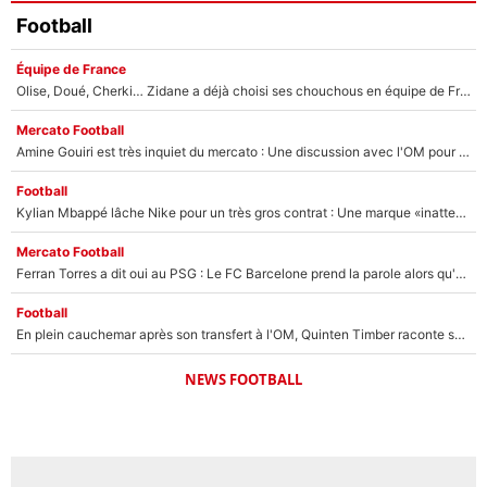
Football
Équipe de France
Olise, Doué, Cherki… Zidane a déjà choisi ses chouchous en équipe de France ? L’IA annonce des surprises sans Kylian Mbappé !
Mercato Football
Amine Gouiri est très inquiet du mercato : Une discussion avec l'OM pour acter son transfert !
Football
Kylian Mbappé lâche Nike pour un très gros contrat : Une marque «inattendue» va frapper très fort
Mercato Football
Ferran Torres a dit oui au PSG : Le FC Barcelone prend la parole alors qu'un transfert de l'attaquant espagnol prend forme
Football
En plein cauchemar après son transfert à l'OM, Quinten Timber raconte ses doutes après sa signature à Marseille
NEWS FOOTBALL