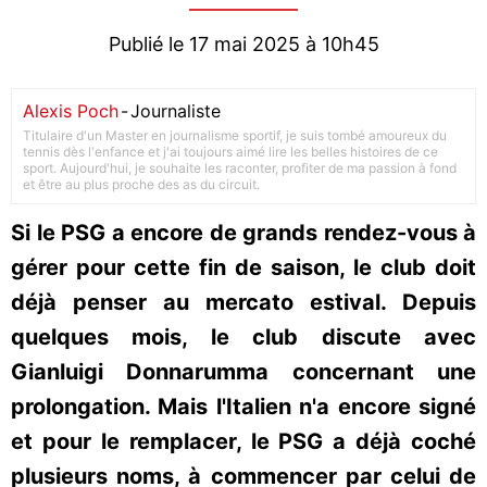
Publié le 17 mai 2025 à 10h45
Alexis Poch
-
Journaliste
Titulaire d'un Master en journalisme sportif, je suis tombé amoureux du
tennis dès l'enfance et j'ai toujours aimé lire les belles histoires de ce
sport. Aujourd'hui, je souhaite les raconter, profiter de ma passion à fond
et être au plus proche des as du circuit.
Si le PSG a encore de grands rendez-vous à
gérer pour cette fin de saison, le club doit
déjà penser au mercato estival. Depuis
quelques mois, le club discute avec
Gianluigi Donnarumma concernant une
prolongation. Mais l'Italien n'a encore signé
et pour le remplacer, le PSG a déjà coché
plusieurs noms, à commencer par celui de