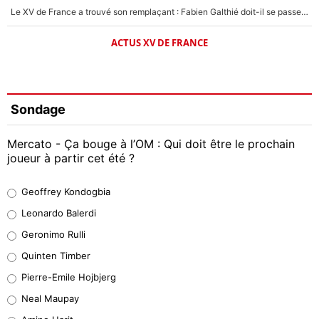
Le XV de France a trouvé son remplaçant : Fabien Galthié doit-il se passer d'Antoine Dupont ?
ACTUS XV DE FRANCE
Sondage
Mercato - Ça bouge à l’OM : Qui doit être le prochain
joueur à partir cet été ?
Geoffrey Kondogbia
Geoffrey Kondogbia
38%
Leonardo Balerdi
Leonardo Balerdi
Geronimo Rulli
32%
Quinten Timber
Geronimo Rulli
Pierre-Emile Hojbjerg
5%
Neal Maupay
Quinten Timber