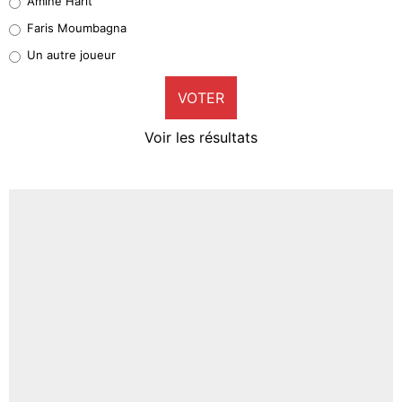
Amine Harit
1%
Faris Moumbagna
Pierre-Emile Hojbjerg
Un autre joueur
9%
VOTER
Neal Maupay
4%
Voir les résultats
Amine Harit
3%
Faris Moumbagna
4%
Un autre joueur
5%
1677 personnes ont participé aux votes.