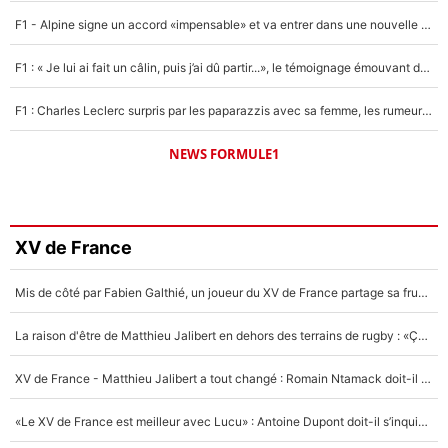
F1 - Alpine signe un accord «impensable» et va entrer dans une nouvelle dimension : Grande nouvelle pour Pierre Gasly !
F1 : « Je lui ai fait un câlin, puis j’ai dû partir...», le témoignage émouvant de Max Verstappen sur sa fille
F1 : Charles Leclerc surpris par les paparazzis avec sa femme, les rumeurs étaient vraies !
NEWS FORMULE1
XV de France
Mis de côté par Fabien Galthié, un joueur du XV de France partage sa frustration : «ils ne me l’ont pas dit tout de suite»
La raison d'être de Matthieu Jalibert en dehors des terrains de rugby : «Ça m'atteint autant que si tu touches à un membre de ma famille»
XV de France - Matthieu Jalibert a tout changé : Romain Ntamack doit-il s’inquiéter pour sa place à un an de la Coupe du monde ?
«Le XV de France est meilleur avec Lucu» : Antoine Dupont doit-il s’inquiéter pour sa place ?