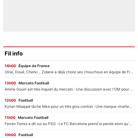
Fil info
14h00
Équipe de France
Olise, Doué, Cherki… Zidane a déjà choisi ses chouchous en équipe de France ? L’IA annonce des surprises sans Kylian Mbappé !
13h00
Mercato Football
Amine Gouiri est très inquiet du mercato : Une discussion avec l'OM pour acter son transfert !
12h00
Football
Kylian Mbappé lâche Nike pour un très gros contrat : Une marque «inattendue» va frapper très fort
11h00
Mercato Football
Ferran Torres a dit oui au PSG : Le FC Barcelone prend la parole alors qu'un transfert de l'attaquant espagnol prend forme
10h00
Football