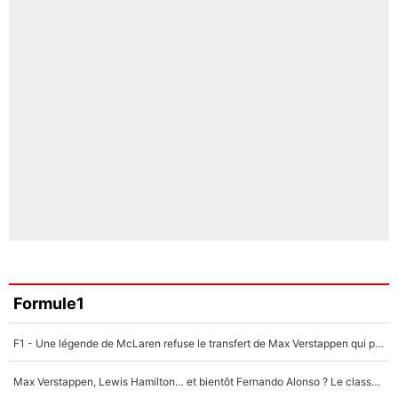
Formule1
F1 - Une légende de McLaren refuse le transfert de Max Verstappen qui pourrait «faire des vagues» et plomber l'ambiance dans l'équipe
Max Verstappen, Lewis Hamilton… et bientôt Fernando Alonso ? Le classement des pilotes les mieux payés en Formule 1 risque de changer !