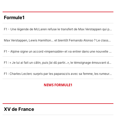
Formule1
F1 - Une légende de McLaren refuse le transfert de Max Verstappen qui pourrait «faire des vagues» et plomber l'ambiance dans l'équipe
Max Verstappen, Lewis Hamilton… et bientôt Fernando Alonso ? Le classement des pilotes les mieux payés en Formule 1 risque de changer !
F1 - Alpine signe un accord «impensable» et va entrer dans une nouvelle dimension : Grande nouvelle pour Pierre Gasly !
F1 : « Je lui ai fait un câlin, puis j’ai dû partir...», le témoignage émouvant de Max Verstappen sur sa fille
F1 : Charles Leclerc surpris par les paparazzis avec sa femme, les rumeurs étaient vraies !
NEWS FORMULE1
XV de France