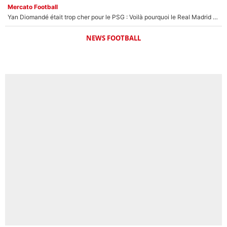
Mercato Football
Yan Diomandé était trop cher pour le PSG : Voilà pourquoi le Real Madrid a accepté de payer la somme record de 140M€ pour boucler son transfert !
NEWS FOOTBALL