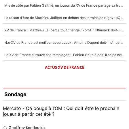
Mis de côté par Fabien Galthié, un joueur du XV de France partage sa frustration : «ils ne me l’ont pas dit tout de suite»
La raison d'être de Matthieu Jalibert en dehors des terrains de rugby : «Ça m'atteint autant que si tu touches à un membre de ma famille»
XV de France - Matthieu Jalibert a tout changé : Romain Ntamack doit-il s’inquiéter pour sa place à un an de la Coupe du monde ?
«Le XV de France est meilleur avec Lucu» : Antoine Dupont doit-il s’inquiéter pour sa place ?
Le XV de France a trouvé son remplaçant : Fabien Galthié doit-il se passer d'Antoine Dupont ?
ACTUS XV DE FRANCE
Sondage
Mercato - Ça bouge à l’OM : Qui doit être le prochain
joueur à partir cet été ?
Geoffrey Kondogbia
Geoffrey Kondogbia