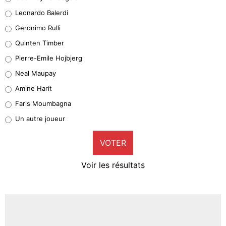
38%
Leonardo Balerdi
Leonardo Balerdi
Geronimo Rulli
32%
Quinten Timber
Geronimo Rulli
Pierre-Emile Hojbjerg
5%
Neal Maupay
Quinten Timber
Amine Harit
1%
Faris Moumbagna
Pierre-Emile Hojbjerg
Un autre joueur
9%
VOTER
Neal Maupay
4%
Voir les résultats
Amine Harit
3%
Faris Moumbagna
4%