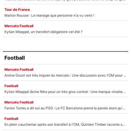
Tour de France
Marion Rousse : Le mariage que personne n'a vu venir !
Mercato Football
Kylian Mbappé, un transfert obligatoire cet été ?
Football
Mercato Football
Amine Gouiri est très inquiet du mercato : Une discussion avec l'OM pour acter son transfert !
Football
Kylian Mbappé lâche Nike pour un très gros contrat : Une marque «inattendue» va frapper très fort
Mercato Football
Ferran Torres a dit oui au PSG : Le FC Barcelone prend la parole alors qu'un transfert de l'attaquant espagnol prend forme
Football
En plein cauchemar après son transfert à l'OM, Quinten Timber raconte ses doutes après sa signature à Marseille