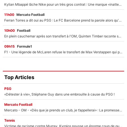
Kylian Mbappé lâche Nike pour un très gros contrat : Une marque «inattendue» va frapper très fort
11h00
Mercato Football
Ferran Torres a dit oui au PSG : Le FC Barcelone prend la parole alors qu'un transfert de l'attaquant espagnol prend forme
10h00
Football
En plein cauchemar après son transfert à l'OM, Quinten Timber raconte ses doutes après sa signature à Marseille
09h15
Formule1
F1 - Une légende de McLaren refuse le transfert de Max Verstappen qui pourrait «faire des vagues» et plomber l'ambiance dans l'équipe
Top Articles
PSG
«Détester à vie», Stéphane Guy dans une embrouille à cause du PSG !
Mercato Football
Mercato - OM - «Dès que je prends un club, je t’appellerai» : La promesse de Marcelino au moment de claquer la porte
Tennis
Victime de racisme contre Murray, Kyrgios pousse un énorme coup de gueule !