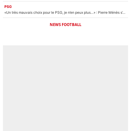
PSG
«Un très mauvais choix pour le PSG, je n’en peux plus…» : Pierre Ménès s’est complètement trompé avec Luis Enrique et ces déclarations le prouvent !
NEWS FOOTBALL