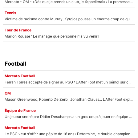
Mercato - OM - «Dès que je prends un club, je t’appellerai» : La promesse de Marcelino au moment de claquer la porte
Tennis
Victime de racisme contre Murray, Kyrgios pousse un énorme coup de gueule !
Tour de France
Marion Rousse : Le mariage que personne n'a vu venir !
Football
Mercato Football
Ferran Torres accepte de signer au PSG : L'After Foot met un bémol sur ce transfert, le champion du monde va couter trop cher ?
OM
Mason Greenwood, Roberto De Zerbi, Jonathan Clauss... L'After Foot explique pourquoi Medhi Benatia a craqué à l'OM !
Équipe de France
Un joueur snobé par Didier Deschamps a un gros coup à jouer en équipe de France : Zinedine Zidane a trouvé son numéro 9 ?
Mercato Football
Le PSG veut s'offrir une pépite de 16 ans : Déterminé, le double champion d'Europe en titre est prêt à lâcher 40M€ pour celui que l'on compare déjà à Vinicius Jr !