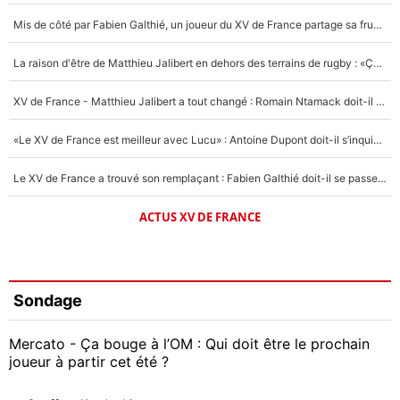
Mis de côté par Fabien Galthié, un joueur du XV de France partage sa frustration : «ils ne me l’ont pas dit tout de suite»
La raison d'être de Matthieu Jalibert en dehors des terrains de rugby : «Ça m'atteint autant que si tu touches à un membre de ma famille»
XV de France - Matthieu Jalibert a tout changé : Romain Ntamack doit-il s’inquiéter pour sa place à un an de la Coupe du monde ?
«Le XV de France est meilleur avec Lucu» : Antoine Dupont doit-il s’inquiéter pour sa place ?
Le XV de France a trouvé son remplaçant : Fabien Galthié doit-il se passer d'Antoine Dupont ?
ACTUS XV DE FRANCE
Sondage
Mercato - Ça bouge à l’OM : Qui doit être le prochain
joueur à partir cet été ?
Geoffrey Kondogbia