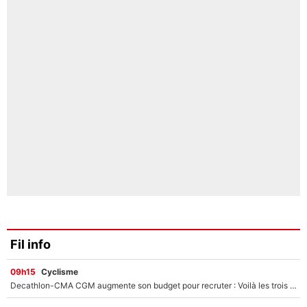
Fil info
09h15
Cyclisme
Decathlon-CMA CGM augmente son budget pour recruter : Voilà les trois premiers coureurs qui font rejoindre Paul Seixas en 2027 !