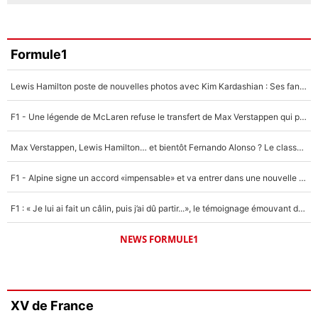
Formule1
Lewis Hamilton poste de nouvelles photos avec Kim Kardashian : Ses fans le voient déjà redevenir champion du monde de F1 grâce à elle !
F1 - Une légende de McLaren refuse le transfert de Max Verstappen qui pourrait «faire des vagues» et plomber l'ambiance dans l'équipe
Max Verstappen, Lewis Hamilton… et bientôt Fernando Alonso ? Le classement des pilotes les mieux payés en Formule 1 risque de changer !
F1 - Alpine signe un accord «impensable» et va entrer dans une nouvelle dimension : Grande nouvelle pour Pierre Gasly !
F1 : « Je lui ai fait un câlin, puis j’ai dû partir...», le témoignage émouvant de Max Verstappen sur sa fille
NEWS FORMULE1
XV de France