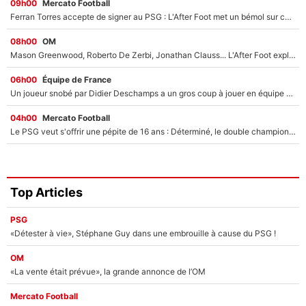
09h00
Mercato Football
Ferran Torres accepte de signer au PSG : L'After Foot met un bémol sur ce transfert, le champion du monde va couter trop cher ?
08h00
OM
Mason Greenwood, Roberto De Zerbi, Jonathan Clauss... L'After Foot explique pourquoi Medhi Benatia a craqué à l'OM !
06h00
Équipe de France
Un joueur snobé par Didier Deschamps a un gros coup à jouer en équipe de France : Zinedine Zidane a trouvé son numéro 9 ?
04h00
Mercato Football
Le PSG veut s'offrir une pépite de 16 ans : Déterminé, le double champion d'Europe en titre est prêt à lâcher 40M€ pour celui que l'on compare déjà à Vinicius Jr !
Top Articles
PSG
«Détester à vie», Stéphane Guy dans une embrouille à cause du PSG !
OM
«La vente était prévue», la grande annonce de l’OM
Mercato Football