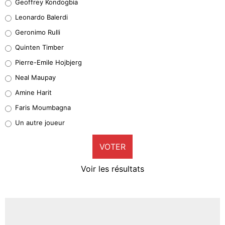
Geoffrey Kondogbia
38%
Leonardo Balerdi
Leonardo Balerdi
Geronimo Rulli
32%
Quinten Timber
Geronimo Rulli
Pierre-Emile Hojbjerg
5%
Neal Maupay
Quinten Timber
Amine Harit
1%
Faris Moumbagna
Pierre-Emile Hojbjerg
Un autre joueur
9%
VOTER
Neal Maupay
4%
Voir les résultats
Amine Harit
3%
Faris Moumbagna
4%