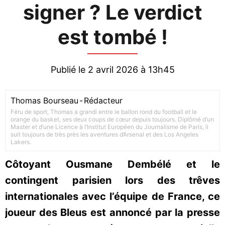
signer ? Le verdict
est tombé !
Publié le 2 avril 2026 à 13h45
Thomas Bourseau
-
Rédacteur
Féru de sport, Thomas a grandi entre le ballon rond du football et le
orange du basket, ses deux coups de cœur depuis toujours. Diplômé d’un
Master et d’une Licence à l’Institut Européen du Journalisme de Paris, il
suit toujours de très près les aventures d’Arsenal et des Los Angeles
Lakers.
Côtoyant Ousmane Dembélé et le
contingent parisien lors des trêves
internationales avec l’équipe de France, ce
joueur des Bleus est annoncé par la presse