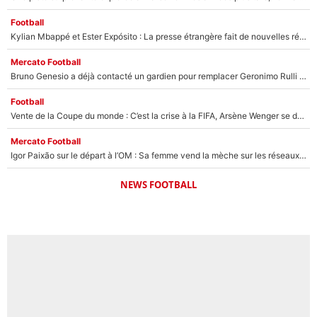
Football
Kylian Mbappé et Ester Expósito : La presse étrangère fait de nouvelles révélations sur leurs vacances en amoureux
Mercato Football
Bruno Genesio a déjà contacté un gardien pour remplacer Geronimo Rulli : La crise financière peut encore plomber les plans de l’OM sur le mercato
Football
Vente de la Coupe du monde : C’est la crise à la FIFA, Arsène Wenger se désolidarise du projet de Gianni Infantino !
Mercato Football
Igor Paixão sur le départ à l’OM : Sa femme vend la mèche sur les réseaux sociaux pour son transfert ?
NEWS FOOTBALL