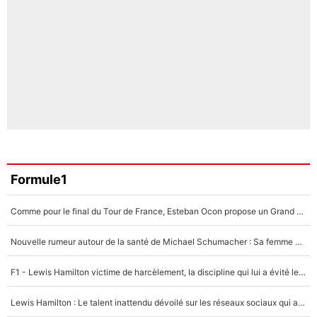
Formule1
Comme pour le final du Tour de France, Esteban Ocon propose un Grand Prix de Formule 1 à Paris : «Autour de l’Arc de Triomphe, ce serait génial» !
Nouvelle rumeur autour de la santé de Michael Schumacher : Sa femme Corinna sort du silence
F1 - Lewis Hamilton victime de harcèlement, la discipline qui lui a évité le pire : «J'aurais probablement mal tourné»
Lewis Hamilton : Le talent inattendu dévoilé sur les réseaux sociaux qui a impressionné Kim Kardashian pendant leurs vacances en amoureux !