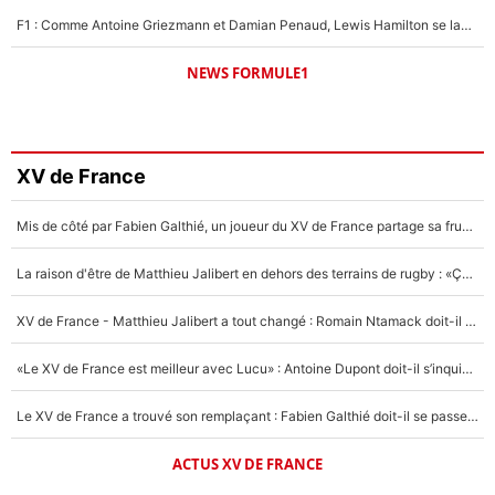
F1 : Comme Antoine Griezmann et Damian Penaud, Lewis Hamilton se lance dans le business des cartes à collectionner !
NEWS FORMULE1
XV de France
Mis de côté par Fabien Galthié, un joueur du XV de France partage sa frustration : «ils ne me l’ont pas dit tout de suite»
La raison d'être de Matthieu Jalibert en dehors des terrains de rugby : «Ça m'atteint autant que si tu touches à un membre de ma famille»
XV de France - Matthieu Jalibert a tout changé : Romain Ntamack doit-il s’inquiéter pour sa place à un an de la Coupe du monde ?
«Le XV de France est meilleur avec Lucu» : Antoine Dupont doit-il s’inquiéter pour sa place ?
Le XV de France a trouvé son remplaçant : Fabien Galthié doit-il se passer d'Antoine Dupont ?
ACTUS XV DE FRANCE