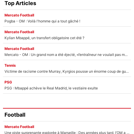
Top Articles
Mercato Football
Pogba - OM : Voilà l'homme qui a tout gâché !
Mercato Football
Kylian Mbappé, un transfert obligatoire cet été ?
Mercato Football
Mercato - OM : Un grand nom a été éjecté, «l’entraîneur ne voulait pas me conserver»
Tennis
Victime de racisme contre Murray, Kyrgios pousse un énorme coup de gueule !
PSG
PSG : Mbappé achève le Real Madrid, le vestiaire exulte
Football
Mercato Football
Une piste surprenante explorée à Marseille : Des années plus tard, l’OM a tenté de faire revenir le joueur qui avait provoqué le départ d’André Villas-Boas !