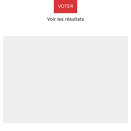
VOTER
Neal Maupay
4%
Voir les résultats
Amine Harit
3%
Faris Moumbagna
4%
Un autre joueur
5%
1409 personnes ont participé aux votes.