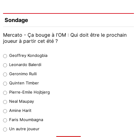
Sondage
Mercato - Ça bouge à l’OM : Qui doit être le prochain
joueur à partir cet été ?
Geoffrey Kondogbia
Geoffrey Kondogbia
38%
Leonardo Balerdi
Leonardo Balerdi
Geronimo Rulli
32%
Quinten Timber
Geronimo Rulli
Pierre-Emile Hojbjerg
4%
Neal Maupay
Quinten Timber
Amine Harit
1%
Faris Moumbagna
Pierre-Emile Hojbjerg
Un autre joueur
9%