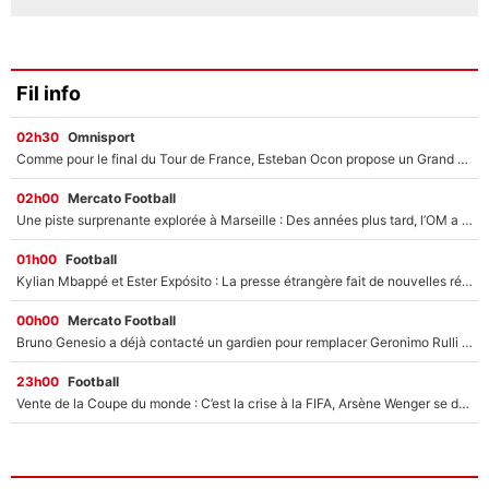
Fil info
02h30
Omnisport
Comme pour le final du Tour de France, Esteban Ocon propose un Grand Prix de Formule 1 à Paris : «Autour de l’Arc de Triomphe, ce serait génial» !
02h00
Mercato Football
Une piste surprenante explorée à Marseille : Des années plus tard, l’OM a tenté de faire revenir le joueur qui avait provoqué le départ d’André Villas-Boas !
01h00
Football
Kylian Mbappé et Ester Expósito : La presse étrangère fait de nouvelles révélations sur leurs vacances en amoureux
00h00
Mercato Football
Bruno Genesio a déjà contacté un gardien pour remplacer Geronimo Rulli : La crise financière peut encore plomber les plans de l’OM sur le mercato
23h00
Football
Vente de la Coupe du monde : C’est la crise à la FIFA, Arsène Wenger se désolidarise du projet de Gianni Infantino !