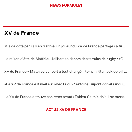
NEWS FORMULE1
XV de France
Mis de côté par Fabien Galthié, un joueur du XV de France partage sa frustration : «ils ne me l’ont pas dit tout de suite»
La raison d'être de Matthieu Jalibert en dehors des terrains de rugby : «Ça m'atteint autant que si tu touches à un membre de ma famille»
XV de France - Matthieu Jalibert a tout changé : Romain Ntamack doit-il s’inquiéter pour sa place à un an de la Coupe du monde ?
«Le XV de France est meilleur avec Lucu» : Antoine Dupont doit-il s’inquiéter pour sa place ?
Le XV de France a trouvé son remplaçant : Fabien Galthié doit-il se passer d'Antoine Dupont ?
ACTUS XV DE FRANCE