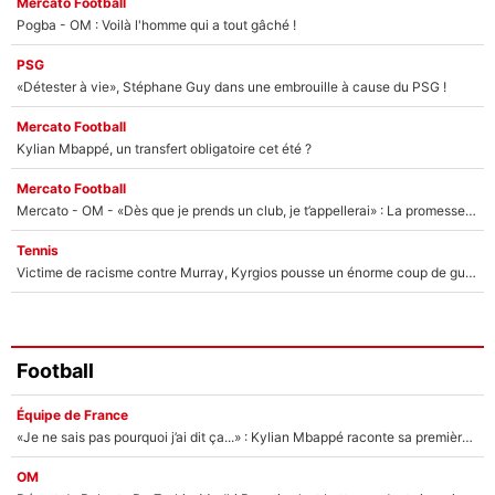
Mercato Football
Pogba - OM : Voilà l'homme qui a tout gâché !
PSG
«Détester à vie», Stéphane Guy dans une embrouille à cause du PSG !
Mercato Football
Kylian Mbappé, un transfert obligatoire cet été ?
Mercato Football
Mercato - OM - «Dès que je prends un club, je t’appellerai» : La promesse de Marcelino au moment de claquer la porte
Tennis
Victime de racisme contre Murray, Kyrgios pousse un énorme coup de gueule !
Football
Équipe de France
«Je ne sais pas pourquoi j’ai dit ça...» : Kylian Mbappé raconte sa première rencontre avec Zinédine Zidane (et c’est très drôle)
OM