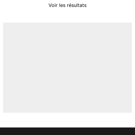
Voir les résultats
Amine Harit
3%
Faris Moumbagna
4%
Un autre joueur
5%
1620 personnes ont participé aux votes.