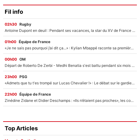
Fil info
02h30
Rugby
Antoine Dupont en deuil : Pendant ses vacances, la star du XV de France a perdu sa grand-mère
01h00
Équipe de France
«Je ne sais pas pourquoi j’ai dit ça...» : Kylian Mbappé raconte sa première rencontre avec Zinédine Zidane (et c’est très drôle)
00h00
OM
Départ de Roberto De Zerbi - Medhi Benatia s'est battu pendant six mois pour le retenir à l'OM, le PSG a été le naufrage de trop : «Je pars avec toi»
23h00
PSG
«Admets que tu t'es trompé sur Lucas Chevalier !» : Le débat sur le gardien du PSG vire au clash à l'After Foot
22h00
Équipe de France
Zinédine Zidane et Didier Deschamps : «Ils n’étaient pas proches», les confidences d’un membre de l’équipe de France 1998 sur leur relation spéciale
Top Articles