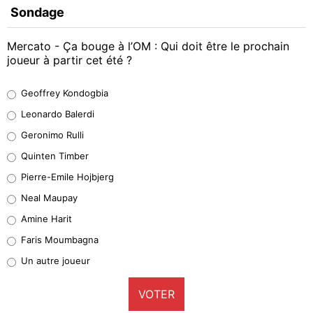
Sondage
Mercato - Ça bouge à l’OM : Qui doit être le prochain
joueur à partir cet été ?
Geoffrey Kondogbia
Geoffrey Kondogbia
38%
Leonardo Balerdi
Leonardo Balerdi
Geronimo Rulli
32%
Quinten Timber
Geronimo Rulli
Pierre-Emile Hojbjerg
5%
Neal Maupay
Quinten Timber
Amine Harit
1%
Faris Moumbagna
Pierre-Emile Hojbjerg
Un autre joueur
9%
VOTER
Neal Maupay
4%