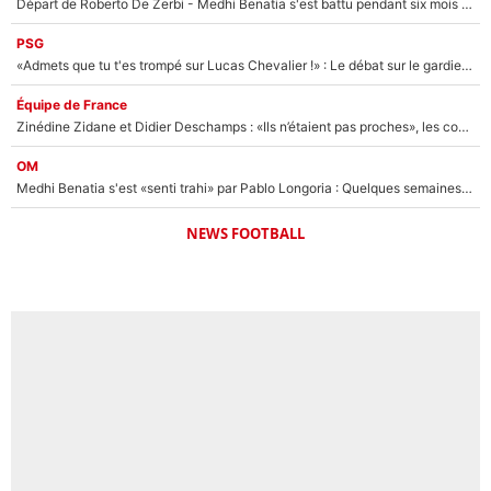
Départ de Roberto De Zerbi - Medhi Benatia s'est battu pendant six mois pour le retenir à l'OM, le PSG a été le naufrage de trop : «Je pars avec toi»
PSG
«Admets que tu t'es trompé sur Lucas Chevalier !» : Le débat sur le gardien du PSG vire au clash à l'After Foot
Équipe de France
Zinédine Zidane et Didier Deschamps : «Ils n’étaient pas proches», les confidences d’un membre de l’équipe de France 1998 sur leur relation spéciale
OM
Medhi Benatia s'est «senti trahi» par Pablo Longoria : Quelques semaines après son départ, l'ancien directeur de football de l'OM règle ses comptes
NEWS FOOTBALL