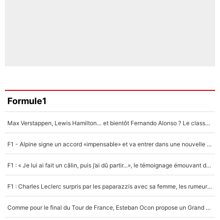
Formule1
Max Verstappen, Lewis Hamilton… et bientôt Fernando Alonso ? Le classement des pilotes les mieux payés en Formule 1 risque de changer !
F1 - Alpine signe un accord «impensable» et va entrer dans une nouvelle dimension : Grande nouvelle pour Pierre Gasly !
F1 : « Je lui ai fait un câlin, puis j’ai dû partir...», le témoignage émouvant de Max Verstappen sur sa fille
F1 : Charles Leclerc surpris par les paparazzis avec sa femme, les rumeurs étaient vraies !
Comme pour le final du Tour de France, Esteban Ocon propose un Grand Prix de Formule 1 à Paris : «Autour de l’Arc de Triomphe, ce serait génial» !