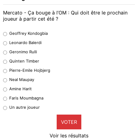
Mercato - Ça bouge à l’OM : Qui doit être le prochain
joueur à partir cet été ?
Geoffrey Kondogbia
Geoffrey Kondogbia
38%
Leonardo Balerdi
Leonardo Balerdi
Geronimo Rulli
32%
Quinten Timber
Geronimo Rulli
Pierre-Emile Hojbjerg
5%
Neal Maupay
Quinten Timber
Amine Harit
1%
Faris Moumbagna
Pierre-Emile Hojbjerg
Un autre joueur
9%
VOTER
Neal Maupay
4%
Voir les résultats