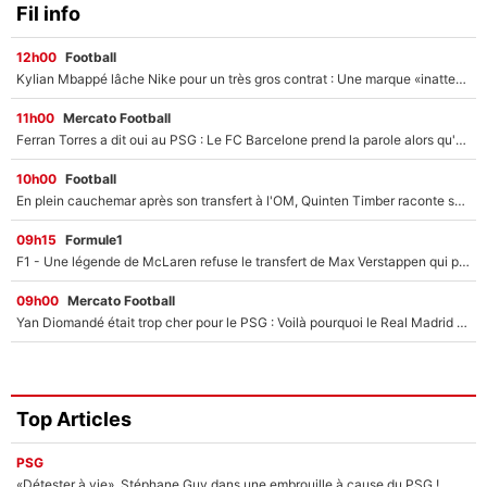
Fil info
12h00
Football
Kylian Mbappé lâche Nike pour un très gros contrat : Une marque «inattendue» va frapper très fort
11h00
Mercato Football
Ferran Torres a dit oui au PSG : Le FC Barcelone prend la parole alors qu'un transfert de l'attaquant espagnol prend forme
10h00
Football
En plein cauchemar après son transfert à l'OM, Quinten Timber raconte ses doutes après sa signature à Marseille
09h15
Formule1
F1 - Une légende de McLaren refuse le transfert de Max Verstappen qui pourrait «faire des vagues» et plomber l'ambiance dans l'équipe
09h00
Mercato Football
Yan Diomandé était trop cher pour le PSG : Voilà pourquoi le Real Madrid a accepté de payer la somme record de 140M€ pour boucler son transfert !
Top Articles
PSG
«Détester à vie», Stéphane Guy dans une embrouille à cause du PSG !