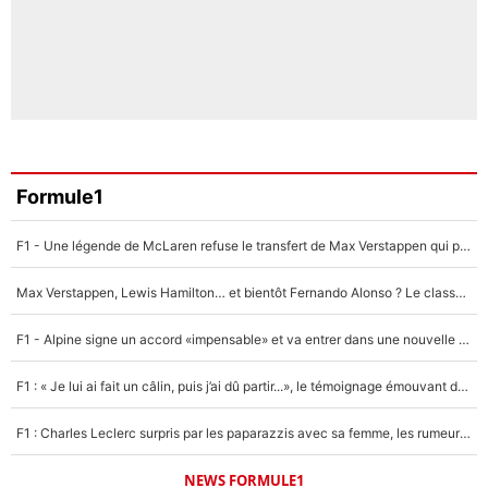
Formule1
F1 - Une légende de McLaren refuse le transfert de Max Verstappen qui pourrait «faire des vagues» et plomber l'ambiance dans l'équipe
Max Verstappen, Lewis Hamilton… et bientôt Fernando Alonso ? Le classement des pilotes les mieux payés en Formule 1 risque de changer !
F1 - Alpine signe un accord «impensable» et va entrer dans une nouvelle dimension : Grande nouvelle pour Pierre Gasly !
F1 : « Je lui ai fait un câlin, puis j’ai dû partir...», le témoignage émouvant de Max Verstappen sur sa fille
F1 : Charles Leclerc surpris par les paparazzis avec sa femme, les rumeurs étaient vraies !
NEWS FORMULE1