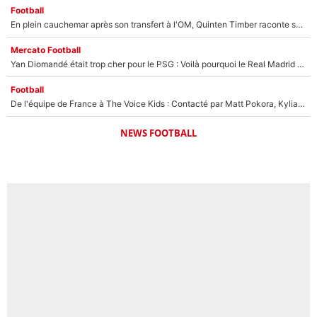
Football
En plein cauchemar après son transfert à l'OM, Quinten Timber raconte ses doutes après sa signature à Marseille
Mercato Football
Yan Diomandé était trop cher pour le PSG : Voilà pourquoi le Real Madrid a accepté de payer la somme record de 140M€ pour boucler son transfert !
Football
De l'équipe de France à The Voice Kids : Contacté par Matt Pokora, Kylian Mbappé a accepté de jouer un rôle inédit sur TF1 !
NEWS FOOTBALL