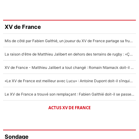
XV de France
Mis de côté par Fabien Galthié, un joueur du XV de France partage sa frustration : «ils ne me l’ont pas dit tout de suite»
La raison d'être de Matthieu Jalibert en dehors des terrains de rugby : «Ça m'atteint autant que si tu touches à un membre de ma famille»
XV de France - Matthieu Jalibert a tout changé : Romain Ntamack doit-il s’inquiéter pour sa place à un an de la Coupe du monde ?
«Le XV de France est meilleur avec Lucu» : Antoine Dupont doit-il s’inquiéter pour sa place ?
Le XV de France a trouvé son remplaçant : Fabien Galthié doit-il se passer d'Antoine Dupont ?
ACTUS XV DE FRANCE
Sondage