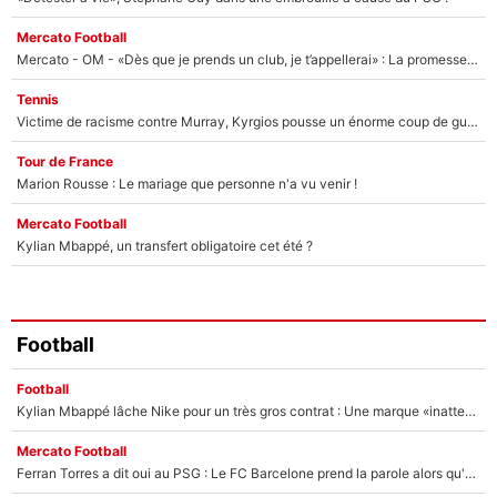
Mercato Football
Mercato - OM - «Dès que je prends un club, je t’appellerai» : La promesse de Marcelino au moment de claquer la porte
Tennis
Victime de racisme contre Murray, Kyrgios pousse un énorme coup de gueule !
Tour de France
Marion Rousse : Le mariage que personne n'a vu venir !
Mercato Football
Kylian Mbappé, un transfert obligatoire cet été ?
Football
Football
Kylian Mbappé lâche Nike pour un très gros contrat : Une marque «inattendue» va frapper très fort
Mercato Football
Ferran Torres a dit oui au PSG : Le FC Barcelone prend la parole alors qu'un transfert de l'attaquant espagnol prend forme