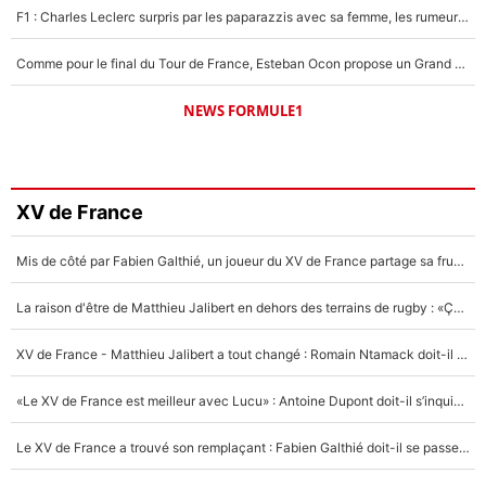
F1 : Charles Leclerc surpris par les paparazzis avec sa femme, les rumeurs étaient vraies !
Comme pour le final du Tour de France, Esteban Ocon propose un Grand Prix de Formule 1 à Paris : «Autour de l’Arc de Triomphe, ce serait génial» !
NEWS FORMULE1
XV de France
Mis de côté par Fabien Galthié, un joueur du XV de France partage sa frustration : «ils ne me l’ont pas dit tout de suite»
La raison d'être de Matthieu Jalibert en dehors des terrains de rugby : «Ça m'atteint autant que si tu touches à un membre de ma famille»
XV de France - Matthieu Jalibert a tout changé : Romain Ntamack doit-il s’inquiéter pour sa place à un an de la Coupe du monde ?
«Le XV de France est meilleur avec Lucu» : Antoine Dupont doit-il s’inquiéter pour sa place ?
Le XV de France a trouvé son remplaçant : Fabien Galthié doit-il se passer d'Antoine Dupont ?