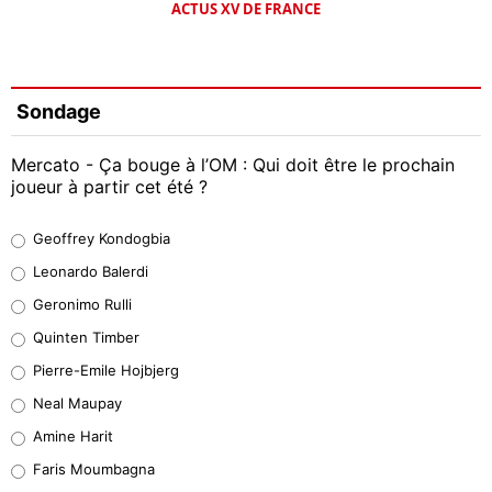
ACTUS XV DE FRANCE
Sondage
Mercato - Ça bouge à l’OM : Qui doit être le prochain
joueur à partir cet été ?
Geoffrey Kondogbia
Geoffrey Kondogbia
38%
Leonardo Balerdi
Leonardo Balerdi
Geronimo Rulli
32%
Quinten Timber
Geronimo Rulli
Pierre-Emile Hojbjerg
5%
Neal Maupay
Quinten Timber
Amine Harit
1%
Faris Moumbagna
Pierre-Emile Hojbjerg