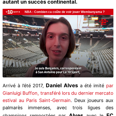
autant un succès continental.
Daniel Alves
Arrivé à l’été 2017,
a été imité
par
Gianluigi Buffon, transféré lors du dernier mercato
estival au Paris Saint-Germain
. Deux joueurs aux
palmarès immenses, avec trois ligues des
Alves
FC
champions remportées par
avec le