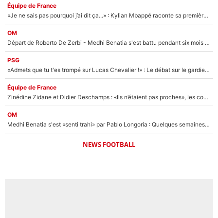
Équipe de France
«Je ne sais pas pourquoi j’ai dit ça...» : Kylian Mbappé raconte sa première rencontre avec Zinédine Zidane (et c’est très drôle)
OM
Départ de Roberto De Zerbi - Medhi Benatia s'est battu pendant six mois pour le retenir à l'OM, le PSG a été le naufrage de trop : «Je pars avec toi»
PSG
«Admets que tu t'es trompé sur Lucas Chevalier !» : Le débat sur le gardien du PSG vire au clash à l'After Foot
Équipe de France
Zinédine Zidane et Didier Deschamps : «Ils n’étaient pas proches», les confidences d’un membre de l’équipe de France 1998 sur leur relation spéciale
OM
Medhi Benatia s'est «senti trahi» par Pablo Longoria : Quelques semaines après son départ, l'ancien directeur de football de l'OM règle ses comptes
NEWS FOOTBALL