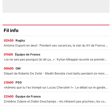
Fil info
02h30
Rugby
Antoine Dupont en deuil : Pendant ses vacances, la star du XV de France a perdu sa grand-mère
01h00
Équipe de France
«Je ne sais pas pourquoi j’ai dit ça...» : Kylian Mbappé raconte sa première rencontre avec Zinédine Zidane (et c’est très drôle)
00h00
OM
Départ de Roberto De Zerbi - Medhi Benatia s'est battu pendant six mois pour le retenir à l'OM, le PSG a été le naufrage de trop : «Je pars avec toi»
23h00
PSG
«Admets que tu t'es trompé sur Lucas Chevalier !» : Le débat sur le gardien du PSG vire au clash à l'After Foot
22h00
Équipe de France
Zinédine Zidane et Didier Deschamps : «Ils n’étaient pas proches», les confidences d’un membre de l’équipe de France 1998 sur leur relation spéciale