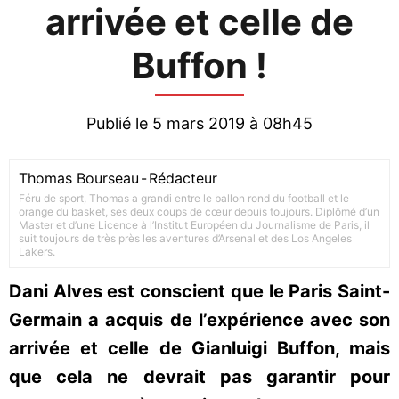
arrivée et celle de
Buffon !
Publié le 5 mars 2019 à 08h45
Thomas Bourseau
-
Rédacteur
Féru de sport, Thomas a grandi entre le ballon rond du football et le
orange du basket, ses deux coups de cœur depuis toujours. Diplômé d’un
Master et d’une Licence à l’Institut Européen du Journalisme de Paris, il
suit toujours de très près les aventures d’Arsenal et des Los Angeles
Lakers.
Dani Alves est conscient que le Paris Saint-
Germain a acquis de l’expérience avec son
arrivée et celle de Gianluigi Buffon, mais
que cela ne devrait pas garantir pour