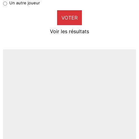
Un autre joueur
9%
VOTER
Neal Maupay
4%
Voir les résultats
Amine Harit
3%
Faris Moumbagna
4%
Un autre joueur
5%
1620 personnes ont participé aux votes.