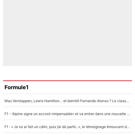
Formule1
Max Verstappen, Lewis Hamilton… et bientôt Fernando Alonso ? Le classement des pilotes les mieux payés en Formule 1 risque de changer !
F1 - Alpine signe un accord «impensable» et va entrer dans une nouvelle dimension : Grande nouvelle pour Pierre Gasly !
F1 : « Je lui ai fait un câlin, puis j’ai dû partir...», le témoignage émouvant de Max Verstappen sur sa fille