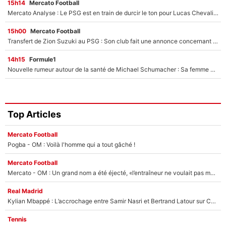
15h14
Mercato Football
Mercato Analyse : Le PSG est en train de durcir le ton pour Lucas Chevalier...
15h00
Mercato Football
Transfert de Zion Suzuki au PSG : Son club fait une annonce concernant la suite du feuilleton...
14h15
Formule1
Nouvelle rumeur autour de la santé de Michael Schumacher : Sa femme Corinna sort du silence
Top Articles
Mercato Football
Pogba - OM : Voilà l'homme qui a tout gâché !
Mercato Football
Mercato - OM : Un grand nom a été éjecté, «l’entraîneur ne voulait pas me conserver»
Real Madrid
Kylian Mbappé : L’accrochage entre Samir Nasri et Bertrand Latour sur Canal+
Tennis