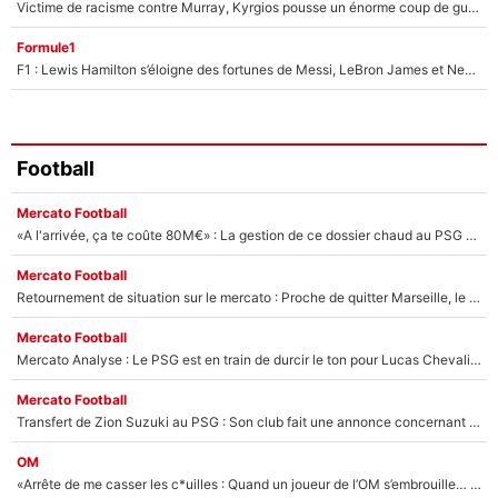
Victime de racisme contre Murray, Kyrgios pousse un énorme coup de gueule !
Formule1
F1 : Lewis Hamilton s’éloigne des fortunes de Messi, LeBron James et Neymar
Football
Mercato Football
«A l'arrivée, ça te coûte 80M€» : La gestion de ce dossier chaud au PSG choque l'After Foot !
Mercato Football
Retournement de situation sur le mercato : Proche de quitter Marseille, le transfert d’un des gardiens de l’OM est annulé !
Mercato Football
Mercato Analyse : Le PSG est en train de durcir le ton pour Lucas Chevalier...
Mercato Football
Transfert de Zion Suzuki au PSG : Son club fait une annonce concernant la suite du feuilleton...
OM
«Arrête de me casser les c*uilles : Quand un joueur de l’OM s’embrouille… avec sa propre mère !