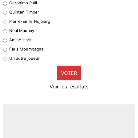
Geronimo Rulli
31%
Quinten Timber
Geronimo Rulli
Pierre-Emile Hojbjerg
4%
Neal Maupay
Quinten Timber
Amine Harit
1%
Faris Moumbagna
Pierre-Emile Hojbjerg
Un autre joueur
9%
VOTER
Neal Maupay
4%
Voir les résultats
Amine Harit
3%
Faris Moumbagna
4%
Un autre joueur
5%