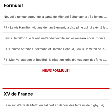
Formule1
Nouvelle rumeur autour de la santé de Michael Schumacher : Sa femme Corinna sort du silence
F1 - Lewis Hamilton victime de harcèlement, la discipline qui lui a évité le pire : «J'aurais probablement mal tourné»
Lewis Hamilton : Le talent inattendu dévoilé sur les réseaux sociaux qui a impressionné Kim Kardashian pendant leurs vacances en amoureux !
F1 : Comme Antoine Griezmann et Damian Penaud, Lewis Hamilton se lance dans le business des cartes à collectionner !
F1 : Max Verstappen et Red Bull, la réaction «très dramatique» des fans qui agace le quadruple champion du monde !
NEWS FORMULE1
XV de France
La raison d'être de Matthieu Jalibert en dehors des terrains de rugby : «Ça m'atteint autant que si tu touches à un membre de ma famille»