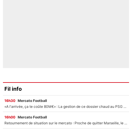
Fil info
16h30
Mercato Football
«A l'arrivée, ça te coûte 80M€» : La gestion de ce dossier chaud au PSG choque l'After Foot !
16h00
Mercato Football
Retournement de situation sur le mercato : Proche de quitter Marseille, le transfert d’un des gardiens de l’OM est annulé !