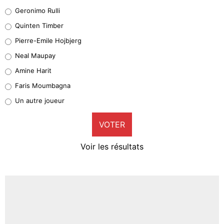
Leonardo Balerdi
Geronimo Rulli
32%
Quinten Timber
Geronimo Rulli
Pierre-Emile Hojbjerg
5%
Neal Maupay
Quinten Timber
Amine Harit
1%
Faris Moumbagna
Pierre-Emile Hojbjerg
Un autre joueur
9%
VOTER
Neal Maupay
4%
Voir les résultats
Amine Harit
3%
Faris Moumbagna
4%
Un autre joueur