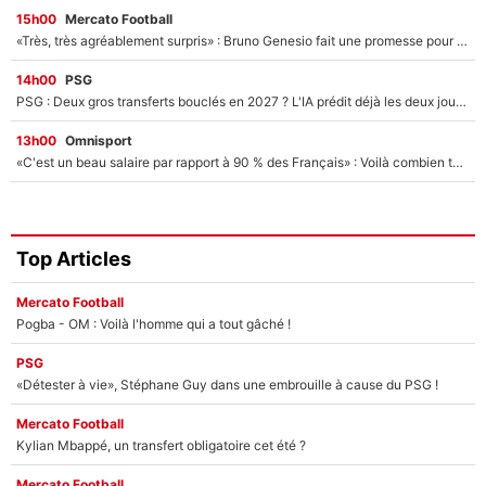
15h00
Mercato Football
«Très, très agréablement surpris» : Bruno Genesio fait une promesse pour la suite du mercato de l’OM et rassure les supporters
14h00
PSG
PSG : Deux gros transferts bouclés en 2027 ? L'IA prédit déjà les deux joueurs qui pourraient rejoindre Luis Enrique !
13h00
Omnisport
«C'est un beau salaire par rapport à 90 % des Français» : Voilà combien touchait Nelson Monfort sur France Télévisions avant de rejoindre CNews
Top Articles
Mercato Football
Pogba - OM : Voilà l'homme qui a tout gâché !
PSG
«Détester à vie», Stéphane Guy dans une embrouille à cause du PSG !
Mercato Football
Kylian Mbappé, un transfert obligatoire cet été ?
Mercato Football