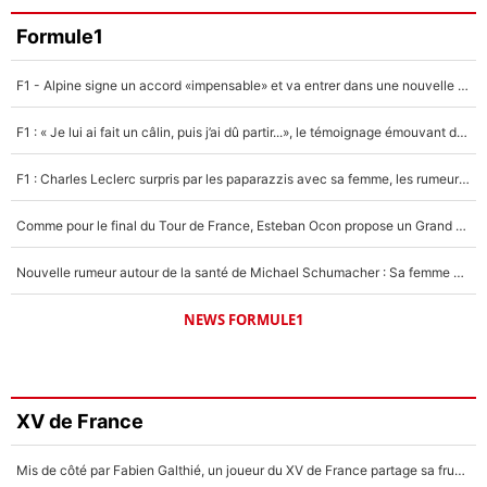
Formule1
F1 - Alpine signe un accord «impensable» et va entrer dans une nouvelle dimension : Grande nouvelle pour Pierre Gasly !
F1 : « Je lui ai fait un câlin, puis j’ai dû partir...», le témoignage émouvant de Max Verstappen sur sa fille
F1 : Charles Leclerc surpris par les paparazzis avec sa femme, les rumeurs étaient vraies !
Comme pour le final du Tour de France, Esteban Ocon propose un Grand Prix de Formule 1 à Paris : «Autour de l’Arc de Triomphe, ce serait génial» !
Nouvelle rumeur autour de la santé de Michael Schumacher : Sa femme Corinna sort du silence
NEWS FORMULE1
XV de France
Mis de côté par Fabien Galthié, un joueur du XV de France partage sa frustration : «ils ne me l’ont pas dit tout de suite»