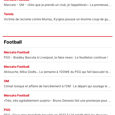
Mercato - OM - «Dès que je prends un club, je t’appellerai» : La promesse de Marcelino au moment de claquer la porte
Tennis
Victime de racisme contre Murray, Kyrgios pousse un énorme coup de gueule !
Football
Mercato Football
PSG - Bradley Barcola à Liverpool, la fake news : Le feuilleton continue !
Mercato Football
Akliouche, Mika Godts... La semaine à 100M€ du PSG qui fait basculer le mercato du PSG !
OM
Climat toxique et affaire de harcèlement à l’OM : Le départ qui soulage le vestiaire de Bruno Genesio
Mercato Football
«Très, très agréablement surpris» : Bruno Genesio fait une promesse pour la suite du mercato de l’OM et rassure les supporters
PSG
PSG : Deux gros transferts bouclés en 2027 ? L'IA prédit déjà les deux joueurs qui pourraient rejoindre Luis Enrique !