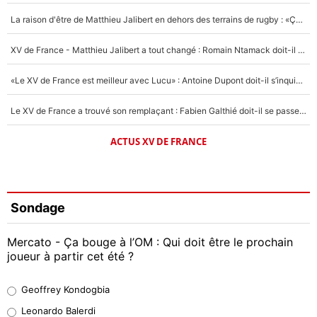
La raison d'être de Matthieu Jalibert en dehors des terrains de rugby : «Ça m'atteint autant que si tu touches à un membre de ma famille»
XV de France - Matthieu Jalibert a tout changé : Romain Ntamack doit-il s’inquiéter pour sa place à un an de la Coupe du monde ?
«Le XV de France est meilleur avec Lucu» : Antoine Dupont doit-il s’inquiéter pour sa place ?
Le XV de France a trouvé son remplaçant : Fabien Galthié doit-il se passer d'Antoine Dupont ?
ACTUS XV DE FRANCE
Sondage
Mercato - Ça bouge à l’OM : Qui doit être le prochain
joueur à partir cet été ?
Geoffrey Kondogbia
Geoffrey Kondogbia
38%
Leonardo Balerdi