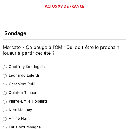
ACTUS XV DE FRANCE
Sondage
Mercato - Ça bouge à l’OM : Qui doit être le prochain
joueur à partir cet été ?
Geoffrey Kondogbia
Geoffrey Kondogbia
38%
Leonardo Balerdi
Leonardo Balerdi
Geronimo Rulli
32%
Quinten Timber
Geronimo Rulli
Pierre-Emile Hojbjerg
5%
Neal Maupay
Quinten Timber
Amine Harit
1%
Faris Moumbagna