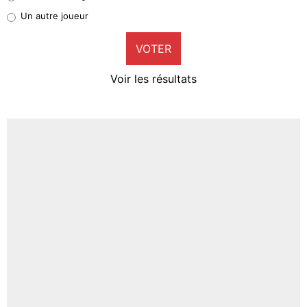
Pierre-Emile Hojbjerg
Un autre joueur
9%
VOTER
Neal Maupay
4%
Voir les résultats
Amine Harit
3%
Faris Moumbagna
4%
Un autre joueur
5%
1682 personnes ont participé aux votes.