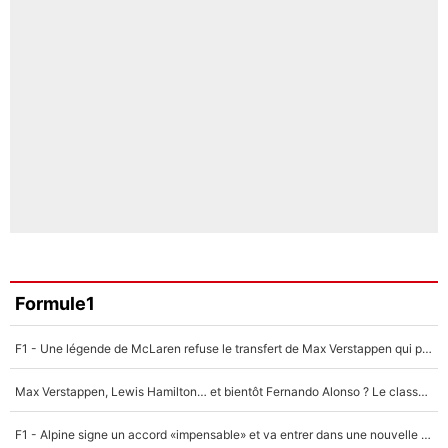
Formule1
F1 - Une légende de McLaren refuse le transfert de Max Verstappen qui pourrait «faire des vagues» et plomber l'ambiance dans l'équipe
Max Verstappen, Lewis Hamilton… et bientôt Fernando Alonso ? Le classement des pilotes les mieux payés en Formule 1 risque de changer !
F1 - Alpine signe un accord «impensable» et va entrer dans une nouvelle dimension : Grande nouvelle pour Pierre Gasly !