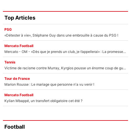
Top Articles
PSG
«Détester à vie», Stéphane Guy dans une embrouille à cause du PSG !
Mercato Football
Mercato - OM - «Dès que je prends un club, je t’appellerai» : La promesse de Marcelino au moment de claquer la porte
Tennis
Victime de racisme contre Murray, Kyrgios pousse un énorme coup de gueule !
Tour de France
Marion Rousse : Le mariage que personne n'a vu venir !
Mercato Football
Kylian Mbappé, un transfert obligatoire cet été ?
Football