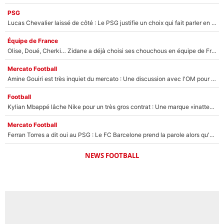
PSG
Lucas Chevalier laissé de côté : Le PSG justifie un choix qui fait parler en plein mercato
Équipe de France
Olise, Doué, Cherki… Zidane a déjà choisi ses chouchous en équipe de France ? L’IA annonce des surprises sans Kylian Mbappé !
Mercato Football
Amine Gouiri est très inquiet du mercato : Une discussion avec l'OM pour acter son transfert !
Football
Kylian Mbappé lâche Nike pour un très gros contrat : Une marque «inattendue» va frapper très fort
Mercato Football
Ferran Torres a dit oui au PSG : Le FC Barcelone prend la parole alors qu'un transfert de l'attaquant espagnol prend forme
NEWS FOOTBALL