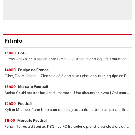
Fil info
15h00
PSG
Lucas Chevalier laissé de côté : Le PSG justifie un choix qui fait parler en plein mercato
14h00
Équipe de France
Olise, Doué, Cherki… Zidane a déjà choisi ses chouchous en équipe de France ? L’IA annonce des surprises sans Kylian Mbappé !
13h00
Mercato Football
Amine Gouiri est très inquiet du mercato : Une discussion avec l'OM pour acter son transfert !
12h00
Football
Kylian Mbappé lâche Nike pour un très gros contrat : Une marque «inattendue» va frapper très fort
11h00
Mercato Football
Ferran Torres a dit oui au PSG : Le FC Barcelone prend la parole alors qu'un transfert de l'attaquant espagnol prend forme