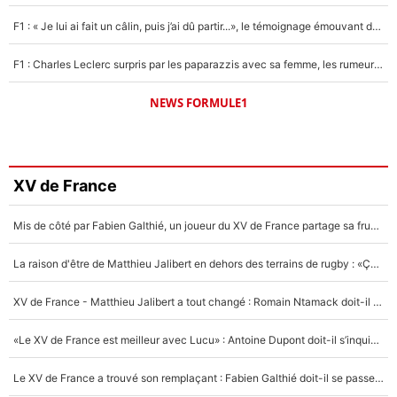
F1 : « Je lui ai fait un câlin, puis j’ai dû partir...», le témoignage émouvant de Max Verstappen sur sa fille
F1 : Charles Leclerc surpris par les paparazzis avec sa femme, les rumeurs étaient vraies !
NEWS FORMULE1
XV de France
Mis de côté par Fabien Galthié, un joueur du XV de France partage sa frustration : «ils ne me l’ont pas dit tout de suite»
La raison d'être de Matthieu Jalibert en dehors des terrains de rugby : «Ça m'atteint autant que si tu touches à un membre de ma famille»
XV de France - Matthieu Jalibert a tout changé : Romain Ntamack doit-il s’inquiéter pour sa place à un an de la Coupe du monde ?
«Le XV de France est meilleur avec Lucu» : Antoine Dupont doit-il s’inquiéter pour sa place ?
Le XV de France a trouvé son remplaçant : Fabien Galthié doit-il se passer d'Antoine Dupont ?