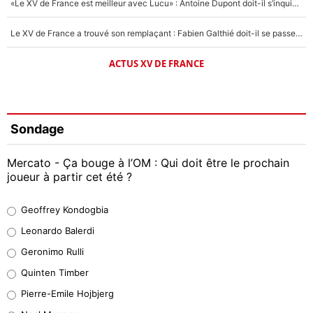
«Le XV de France est meilleur avec Lucu» : Antoine Dupont doit-il s’inquiéter pour sa place ?
Le XV de France a trouvé son remplaçant : Fabien Galthié doit-il se passer d'Antoine Dupont ?
ACTUS XV DE FRANCE
Sondage
Mercato - Ça bouge à l’OM : Qui doit être le prochain
joueur à partir cet été ?
Geoffrey Kondogbia
Geoffrey Kondogbia
38%
Leonardo Balerdi
Leonardo Balerdi
Geronimo Rulli
32%
Quinten Timber
Geronimo Rulli
Pierre-Emile Hojbjerg
4%