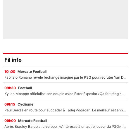
Fil info
10h00
Mercato Football
Fabrizio Romano révèle l’échange imaginé par le PSG pour recruter Yan Diomandé : «L'accord a échoué car il a décidé de rejoindre le Real Madrid»
09h30
Football
Kylian Mbappé officialise son couple avec Ester Exposito : Ça fait réagir Achraf Hakimi et Ousmane Dembélé (et c’est drôle)
09h15
Cyclisme
Paul Seixas en route pour succéder à Tadej Pogacar : Le meilleur est annoncé pour l’avenir de la pépite française
09h00
Mercato Football
Après Bradley Barcola, Liverpool «s’intéresse à un autre joueur du PSG» : Fabrizio Romano donne le nom du Parisien qui pourrait le suivre chez les Reds !