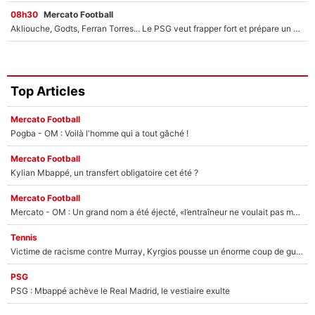
08h30
Mercato Football
Akliouche, Godts, Ferran Torres... Le PSG veut frapper fort et prépare un mercato à plus de 190M€ pour régaler Luis Enrique cet été !
Top Articles
Mercato Football
Pogba - OM : Voilà l'homme qui a tout gâché !
Mercato Football
Kylian Mbappé, un transfert obligatoire cet été ?
Mercato Football
Mercato - OM : Un grand nom a été éjecté, «l’entraîneur ne voulait pas me conserver»
Tennis
Victime de racisme contre Murray, Kyrgios pousse un énorme coup de gueule !
PSG
PSG : Mbappé achève le Real Madrid, le vestiaire exulte