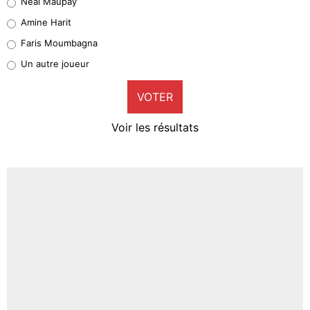
Neal Maupay
Quinten Timber
Amine Harit
1%
Faris Moumbagna
Pierre-Emile Hojbjerg
Un autre joueur
9%
VOTER
Neal Maupay
4%
Voir les résultats
Amine Harit
3%
Faris Moumbagna
4%
Un autre joueur
5%
1420 personnes ont participé aux votes.