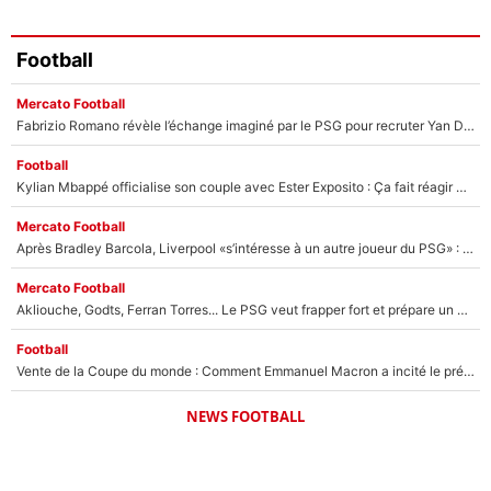
Football
Mercato Football
Fabrizio Romano révèle l’échange imaginé par le PSG pour recruter Yan Diomandé : «L'accord a échoué car il a décidé de rejoindre le Real Madrid»
Football
Kylian Mbappé officialise son couple avec Ester Exposito : Ça fait réagir Achraf Hakimi et Ousmane Dembélé (et c’est drôle)
Mercato Football
Après Bradley Barcola, Liverpool «s’intéresse à un autre joueur du PSG» : Fabrizio Romano donne le nom du Parisien qui pourrait le suivre chez les Reds !
Mercato Football
Akliouche, Godts, Ferran Torres... Le PSG veut frapper fort et prépare un mercato à plus de 190M€ pour régaler Luis Enrique cet été !
Football
Vente de la Coupe du monde : Comment Emmanuel Macron a incité le président de la FFF à s’opposer au projet de Gianni Infantino en pleine crise à la FIFA
NEWS FOOTBALL