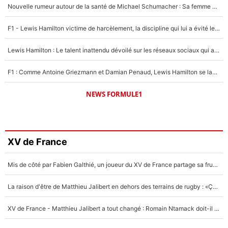
Nouvelle rumeur autour de la santé de Michael Schumacher : Sa femme Corinna sort du silence
F1 - Lewis Hamilton victime de harcèlement, la discipline qui lui a évité le pire : «J'aurais probablement mal tourné»
Lewis Hamilton : Le talent inattendu dévoilé sur les réseaux sociaux qui a impressionné Kim Kardashian pendant leurs vacances en amoureux !
F1 : Comme Antoine Griezmann et Damian Penaud, Lewis Hamilton se lance dans le business des cartes à collectionner !
NEWS FORMULE1
XV de France
Mis de côté par Fabien Galthié, un joueur du XV de France partage sa frustration : «ils ne me l’ont pas dit tout de suite»
La raison d'être de Matthieu Jalibert en dehors des terrains de rugby : «Ça m'atteint autant que si tu touches à un membre de ma famille»
XV de France - Matthieu Jalibert a tout changé : Romain Ntamack doit-il s’inquiéter pour sa place à un an de la Coupe du monde ?