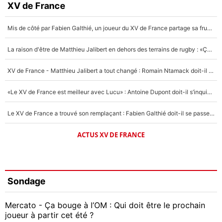
XV de France
Mis de côté par Fabien Galthié, un joueur du XV de France partage sa frustration : «ils ne me l’ont pas dit tout de suite»
La raison d'être de Matthieu Jalibert en dehors des terrains de rugby : «Ça m'atteint autant que si tu touches à un membre de ma famille»
XV de France - Matthieu Jalibert a tout changé : Romain Ntamack doit-il s’inquiéter pour sa place à un an de la Coupe du monde ?
«Le XV de France est meilleur avec Lucu» : Antoine Dupont doit-il s’inquiéter pour sa place ?
Le XV de France a trouvé son remplaçant : Fabien Galthié doit-il se passer d'Antoine Dupont ?
ACTUS XV DE FRANCE
Sondage
Mercato - Ça bouge à l’OM : Qui doit être le prochain
joueur à partir cet été ?