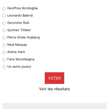
Geoffrey Kondogbia
Geoffrey Kondogbia
38%
Leonardo Balerdi
Leonardo Balerdi
Geronimo Rulli
31%
Quinten Timber
Geronimo Rulli
Pierre-Emile Hojbjerg
4%
Neal Maupay
Quinten Timber
Amine Harit
1%
Faris Moumbagna
Pierre-Emile Hojbjerg
Un autre joueur
9%
VOTER
Neal Maupay
4%
Voir les résultats
Amine Harit
3%
Faris Moumbagna