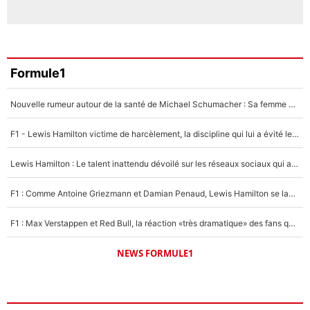
Formule1
Nouvelle rumeur autour de la santé de Michael Schumacher : Sa femme Corinna sort du silence
F1 - Lewis Hamilton victime de harcèlement, la discipline qui lui a évité le pire : «J'aurais probablement mal tourné»
Lewis Hamilton : Le talent inattendu dévoilé sur les réseaux sociaux qui a impressionné Kim Kardashian pendant leurs vacances en amoureux !
F1 : Comme Antoine Griezmann et Damian Penaud, Lewis Hamilton se lance dans le business des cartes à collectionner !
F1 : Max Verstappen et Red Bull, la réaction «très dramatique» des fans qui agace le quadruple champion du monde !
NEWS FORMULE1