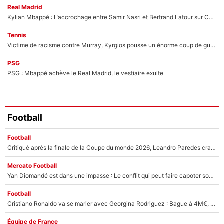
Real Madrid
Kylian Mbappé : L’accrochage entre Samir Nasri et Bertrand Latour sur Canal+
Tennis
Victime de racisme contre Murray, Kyrgios pousse un énorme coup de gueule !
PSG
PSG : Mbappé achève le Real Madrid, le vestiaire exulte
Football
Football
Critiqué après la finale de la Coupe du monde 2026, Leandro Paredes craque encore en plein match et provoque une nouvelle polémique !
Mercato Football
Yan Diomandé est dans une impasse : Le conflit qui peut faire capoter son arrivée au Real Madrid après son transfert avorté au PSG !
Football
Cristiano Ronaldo va se marier avec Georgina Rodriguez : Bague à 4M€, hôtel de luxe... Des détails de la cérémonie ont déjà fuité !
Équipe de France