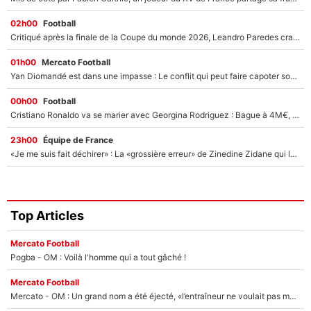
02h00
Football
Critiqué après la finale de la Coupe du monde 2026, Leandro Paredes craque encore en plein match et provoque une nouvelle polémique !
01h00
Mercato Football
Yan Diomandé est dans une impasse : Le conflit qui peut faire capoter son arrivée au Real Madrid après son transfert avorté au PSG !
00h00
Football
Cristiano Ronaldo va se marier avec Georgina Rodriguez : Bague à 4M€, hôtel de luxe... Des détails de la cérémonie ont déjà fuité !
23h00
Équipe de France
«Je me suis fait déchirer» : La «grossière erreur» de Zinedine Zidane qui lui a valu une leçon loin de l’équipe de France !
Top Articles
Mercato Football
Pogba - OM : Voilà l'homme qui a tout gâché !
Mercato Football
Mercato - OM : Un grand nom a été éjecté, «l’entraîneur ne voulait pas me conserver»