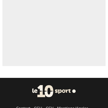
4%
Un autre joueur
5%
1339 personnes ont participé aux votes.