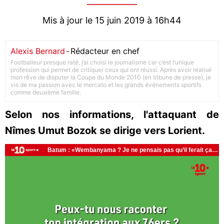
Mis à jour le 15 juin 2019 à 16h44
Alexis Bernard
-
Rédacteur en chef
Footballeur presque raté, j’ai choisi le journalisme car c’est l’unique
profession qui permet de critiquer ceux qui ont réussi. Après avoir réalisé
mon rêve de disputer la Coupe du Monde 2010 (en tribune de presse), je
vis de ma passion avec le mercato et les grands événements sportifs
comme deuxième famille.
Selon nos informations, l'attaquant de
Nîmes Umut Bozok se dirige vers Lorient.