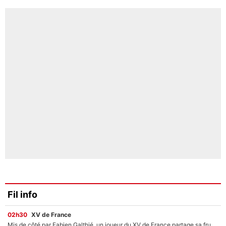
Fil info
02h30
XV de France
Mis de côté par Fabien Galthié, un joueur du XV de France partage sa frustration : «ils ne me l’ont pas dit tout de suite»