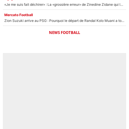
«Je me suis fait déchirer» : La «grossière erreur» de Zinedine Zidane qui lui a valu une leçon loin de l’équipe de France !
Mercato Football
Zion Suzuki arrive au PSG : Pourquoi le départ de Randal Kolo Muani a tout changé pour le transfert du gardien japonais
NEWS FOOTBALL