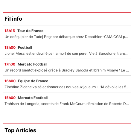
Fil info
18h15
Tour de France
Un coéquipier de Tadej Pogacar débarque chez Decathlon-CMA CGM pour épauler Paul Seixas : «Mes meilleures années sont à venir»
18h00
Football
Lionel Messi est endeuillé par la mort de son père : Vie à Barcelone, transfert au PSG... voilà comment Jorge Messi a joué un rôle essentiel dans sa carrière !
17h00
Mercato Football
Un record bientôt explosé grâce à Bradley Barcola et Ibrahim Mbaye : Le PSG sur le point de réaliser un mercato historique ?
16h00
Équipe de France
Zinédine Zidane va sélectionner des nouveaux joueurs : L’IA dévoile les 5 cracks qui pourraient rapidement le rejoindre en équipe de France !
15h00
Mercato Football
Trahison de Longoria, secrets de Frank McCourt, démission de Roberto De Zerbi : Medhi Benatia se lâche sur son départ de l'OM et fait d'importantes révélations
Top Articles