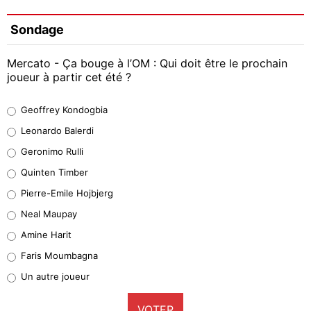
Sondage
Mercato - Ça bouge à l’OM : Qui doit être le prochain
joueur à partir cet été ?
Geoffrey Kondogbia
Geoffrey Kondogbia
38%
Leonardo Balerdi
Leonardo Balerdi
Geronimo Rulli
32%
Quinten Timber
Geronimo Rulli
Pierre-Emile Hojbjerg
5%
Neal Maupay
Quinten Timber
Amine Harit
1%
Faris Moumbagna
Pierre-Emile Hojbjerg
Un autre joueur
9%
VOTER
Neal Maupay