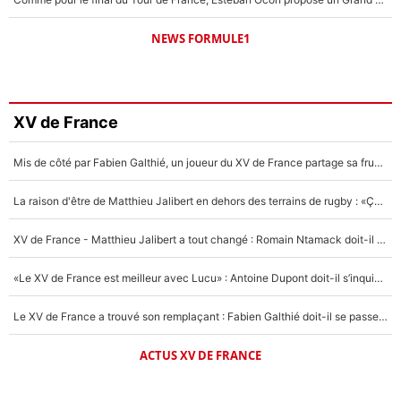
NEWS FORMULE1
XV de France
Mis de côté par Fabien Galthié, un joueur du XV de France partage sa frustration : «ils ne me l’ont pas dit tout de suite»
La raison d'être de Matthieu Jalibert en dehors des terrains de rugby : «Ça m'atteint autant que si tu touches à un membre de ma famille»
XV de France - Matthieu Jalibert a tout changé : Romain Ntamack doit-il s’inquiéter pour sa place à un an de la Coupe du monde ?
«Le XV de France est meilleur avec Lucu» : Antoine Dupont doit-il s’inquiéter pour sa place ?
Le XV de France a trouvé son remplaçant : Fabien Galthié doit-il se passer d'Antoine Dupont ?
ACTUS XV DE FRANCE