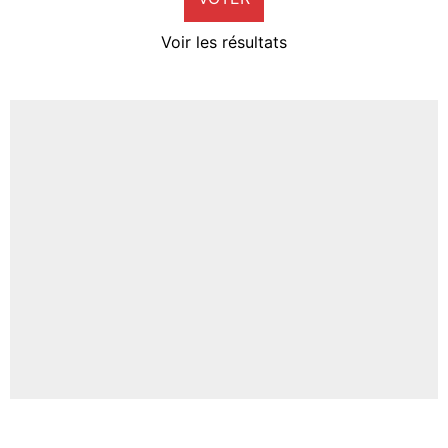
4%
Voir les résultats
Amine Harit
3%
Faris Moumbagna
4%
Un autre joueur
5%
1650 personnes ont participé aux votes.