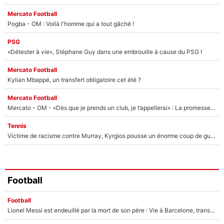
Mercato Football
Pogba - OM : Voilà l'homme qui a tout gâché !
PSG
«Détester à vie», Stéphane Guy dans une embrouille à cause du PSG !
Mercato Football
Kylian Mbappé, un transfert obligatoire cet été ?
Mercato Football
Mercato - OM - «Dès que je prends un club, je t’appellerai» : La promesse de Marcelino au moment de claquer la porte
Tennis
Victime de racisme contre Murray, Kyrgios pousse un énorme coup de gueule !
Football
Football
Lionel Messi est endeuillé par la mort de son père : Vie à Barcelone, transfert au PSG... voilà comment Jorge Messi a joué un rôle essentiel dans sa carrière !