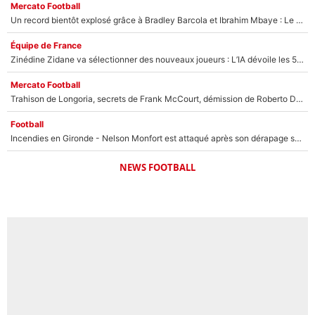
Mercato Football
Un record bientôt explosé grâce à Bradley Barcola et Ibrahim Mbaye : Le PSG sur le point de réaliser un mercato historique ?
Équipe de France
Zinédine Zidane va sélectionner des nouveaux joueurs : L’IA dévoile les 5 cracks qui pourraient rapidement le rejoindre en équipe de France !
Mercato Football
Trahison de Longoria, secrets de Frank McCourt, démission de Roberto De Zerbi : Medhi Benatia se lâche sur son départ de l'OM et fait d'importantes révélations
Football
Incendies en Gironde - Nelson Monfort est attaqué après son dérapage sur CNews : «Et lui, il prend combien pour parler dans un studio climatisé?»
NEWS FOOTBALL