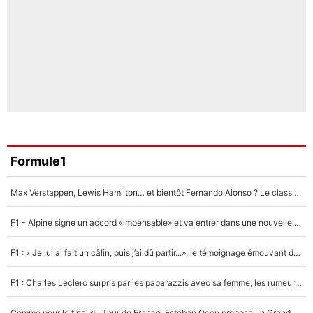
Formule1
Max Verstappen, Lewis Hamilton… et bientôt Fernando Alonso ? Le classement des pilotes les mieux payés en Formule 1 risque de changer !
F1 - Alpine signe un accord «impensable» et va entrer dans une nouvelle dimension : Grande nouvelle pour Pierre Gasly !
F1 : « Je lui ai fait un câlin, puis j’ai dû partir...», le témoignage émouvant de Max Verstappen sur sa fille
F1 : Charles Leclerc surpris par les paparazzis avec sa femme, les rumeurs étaient vraies !
Comme pour le final du Tour de France, Esteban Ocon propose un Grand Prix de Formule 1 à Paris : «Autour de l’Arc de Triomphe, ce serait génial» !