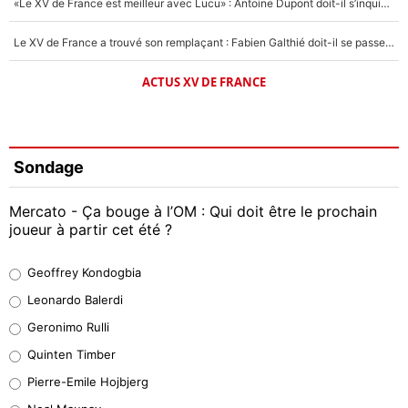
«Le XV de France est meilleur avec Lucu» : Antoine Dupont doit-il s’inquiéter pour sa place ?
Le XV de France a trouvé son remplaçant : Fabien Galthié doit-il se passer d'Antoine Dupont ?
ACTUS XV DE FRANCE
Sondage
Mercato - Ça bouge à l’OM : Qui doit être le prochain
joueur à partir cet été ?
Geoffrey Kondogbia
Geoffrey Kondogbia
38%
Leonardo Balerdi
Leonardo Balerdi
Geronimo Rulli
32%
Quinten Timber
Geronimo Rulli
Pierre-Emile Hojbjerg
5%