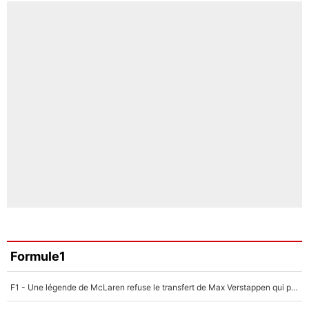
Formule1
F1 - Une légende de McLaren refuse le transfert de Max Verstappen qui pourrait «faire des vagues» et plomber l'ambiance dans l'équipe