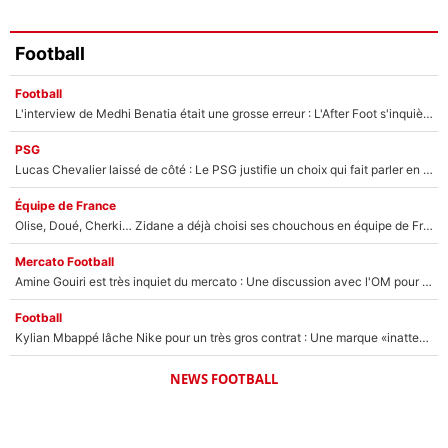
Football
Football
L'interview de Medhi Benatia était une grosse erreur : L'After Foot s'inquiète pour l'avenir de l'ancien dirigeant de l'OM qui pourrait rester longtemps au chômage
PSG
Lucas Chevalier laissé de côté : Le PSG justifie un choix qui fait parler en plein mercato
Équipe de France
Olise, Doué, Cherki… Zidane a déjà choisi ses chouchous en équipe de France ? L’IA annonce des surprises sans Kylian Mbappé !
Mercato Football
Amine Gouiri est très inquiet du mercato : Une discussion avec l'OM pour acter son transfert !
Football
Kylian Mbappé lâche Nike pour un très gros contrat : Une marque «inattendue» va frapper très fort
NEWS FOOTBALL