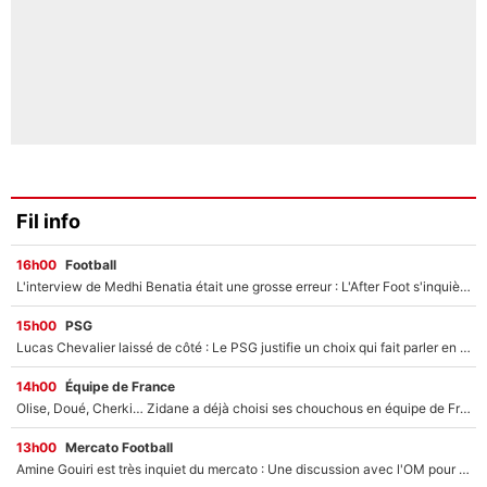
Fil info
16h00
Football
L'interview de Medhi Benatia était une grosse erreur : L'After Foot s'inquiète pour l'avenir de l'ancien dirigeant de l'OM qui pourrait rester longtemps au chômage
15h00
PSG
Lucas Chevalier laissé de côté : Le PSG justifie un choix qui fait parler en plein mercato
14h00
Équipe de France
Olise, Doué, Cherki… Zidane a déjà choisi ses chouchous en équipe de France ? L’IA annonce des surprises sans Kylian Mbappé !
13h00
Mercato Football
Amine Gouiri est très inquiet du mercato : Une discussion avec l'OM pour acter son transfert !