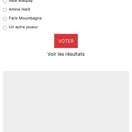
Neal Maupay
Quinten Timber
Amine Harit
1%
Faris Moumbagna
Pierre-Emile Hojbjerg
Un autre joueur
9%
VOTER
Neal Maupay
4%
Voir les résultats
Amine Harit
3%
Faris Moumbagna
4%
Un autre joueur
5%
1686 personnes ont participé aux votes.