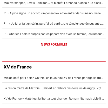
Max Verstappen, Lewis Hamilton… et bientôt Fernando Alonso ? Le classement des pilotes les mieux payés en Formule 1 risque de changer !
F1 - Alpine signe un accord «impensable» et va entrer dans une nouvelle dimension : Grande nouvelle pour Pierre Gasly !
F1 : « Je lui ai fait un câlin, puis j’ai dû partir...», le témoignage émouvant de Max Verstappen sur sa fille
F1 : Charles Leclerc surpris par les paparazzis avec sa femme, les rumeurs étaient vraies !
NEWS FORMULE1
XV de France
Mis de côté par Fabien Galthié, un joueur du XV de France partage sa frustration : «ils ne me l’ont pas dit tout de suite»
La raison d'être de Matthieu Jalibert en dehors des terrains de rugby : «Ça m'atteint autant que si tu touches à un membre de ma famille»
XV de France - Matthieu Jalibert a tout changé : Romain Ntamack doit-il s’inquiéter pour sa place à un an de la Coupe du monde ?