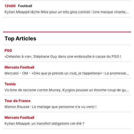
12h00
Football
Kylian Mbappé lâche Nike pour un très gros contrat : Une marque «inattendue» va frapper très fort
Top Articles
PSG
«Détester à vie», Stéphane Guy dans une embrouille à cause du PSG !
Mercato Football
Mercato - OM - «Dès que je prends un club, je t’appellerai» : La promesse de Marcelino au moment de claquer la porte
Tennis
Victime de racisme contre Murray, Kyrgios pousse un énorme coup de gueule !
Tour de France
Marion Rousse : Le mariage que personne n'a vu venir !
Mercato Football
Kylian Mbappé, un transfert obligatoire cet été ?