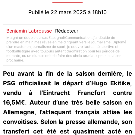
Publié le 22 mars 2025 à 18h10
Benjamin Labrousse
-
Rédacteur
Malgré un double cursus Espagnol/Communication, j’ai décidé de
prendre en main mes rêves en me dirigeant vers le journalisme. Diplômé
d’un master en journalisme de sport, je couvre l’actualité sportive et
footballistique avec toujours autant d’admiration pour les période de
mercato, où un club se doit de faire des choix cruciaux pour la saison
prochaine.
Peu avant la fin de la saison dernière, le
PSG officialisait le départ d’Hugo Ekitike,
vendu à l’Eintracht Francfort contre
16,5M€. Auteur d’une très belle saison en
Allemagne, l’attaquant français attise les
convoitises. Selon la presse allemande, son
transfert cet été est quasiment acté en