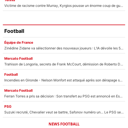
Victime de racisme contre Murray, Kyrgios pousse un énorme coup de gueule !
Football
Équipe de France
Zinédine Zidane va sélectionner des nouveaux joueurs : L’IA dévoile les 5 cracks qui pourraient rapidement le rejoindre en équipe de France !
Mercato Football
Trahison de Longoria, secrets de Frank McCourt, démission de Roberto De Zerbi : Medhi Benatia se lâche sur son départ de l'OM et fait d'importantes révélations
Football
Incendies en Gironde - Nelson Monfort est attaqué après son dérapage sur CNews : «Et lui, il prend combien pour parler dans un studio climatisé?»
Mercato Football
Ferran Torres a pris sa décision : Son transfert au PSG est annoncé en Espagne !
PSG
Suzuki recruté, Chevalier veut se battre, Safonov numéro un… Le PSG se lance encore dans un gros chantier pour le poste de gardien de but
NEWS FOOTBALL