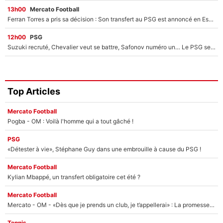
13h00
Mercato Football
Ferran Torres a pris sa décision : Son transfert au PSG est annoncé en Espagne !
12h00
PSG
Suzuki recruté, Chevalier veut se battre, Safonov numéro un… Le PSG se lance encore dans un gros chantier pour le poste de gardien de but
Top Articles
Mercato Football
Pogba - OM : Voilà l'homme qui a tout gâché !
PSG
«Détester à vie», Stéphane Guy dans une embrouille à cause du PSG !
Mercato Football
Kylian Mbappé, un transfert obligatoire cet été ?
Mercato Football
Mercato - OM - «Dès que je prends un club, je t’appellerai» : La promesse de Marcelino au moment de claquer la porte
Tennis