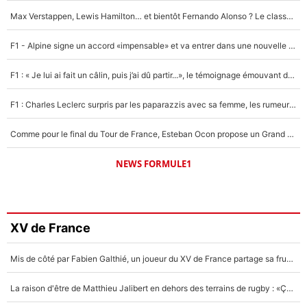
Max Verstappen, Lewis Hamilton… et bientôt Fernando Alonso ? Le classement des pilotes les mieux payés en Formule 1 risque de changer !
F1 - Alpine signe un accord «impensable» et va entrer dans une nouvelle dimension : Grande nouvelle pour Pierre Gasly !
F1 : « Je lui ai fait un câlin, puis j’ai dû partir...», le témoignage émouvant de Max Verstappen sur sa fille
F1 : Charles Leclerc surpris par les paparazzis avec sa femme, les rumeurs étaient vraies !
Comme pour le final du Tour de France, Esteban Ocon propose un Grand Prix de Formule 1 à Paris : «Autour de l’Arc de Triomphe, ce serait génial» !
NEWS FORMULE1
XV de France
Mis de côté par Fabien Galthié, un joueur du XV de France partage sa frustration : «ils ne me l’ont pas dit tout de suite»
La raison d'être de Matthieu Jalibert en dehors des terrains de rugby : «Ça m'atteint autant que si tu touches à un membre de ma famille»