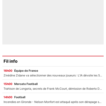
Fil info
16h00
Équipe de France
Zinédine Zidane va sélectionner des nouveaux joueurs : L’IA dévoile les 5 cracks qui pourraient rapidement le rejoindre en équipe de France !
15h00
Mercato Football
Trahison de Longoria, secrets de Frank McCourt, démission de Roberto De Zerbi : Medhi Benatia se lâche sur son départ de l'OM et fait d'importantes révélations
14h00
Football
Incendies en Gironde - Nelson Monfort est attaqué après son dérapage sur CNews : «Et lui, il prend combien pour parler dans un studio climatisé?»