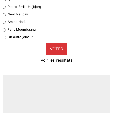
Geronimo Rulli
Pierre-Emile Hojbjerg
5%
Neal Maupay
Quinten Timber
Amine Harit
1%
Faris Moumbagna
Pierre-Emile Hojbjerg
Un autre joueur
9%
VOTER
Neal Maupay
4%
Voir les résultats
Amine Harit
3%
Faris Moumbagna
4%
Un autre joueur
5%
1647 personnes ont participé aux votes.