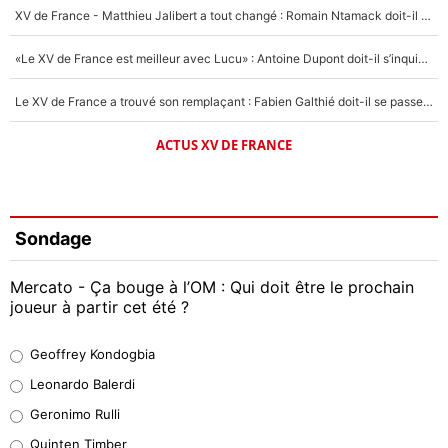
XV de France - Matthieu Jalibert a tout changé : Romain Ntamack doit-il s’inquiéter pour sa place à un an de la Coupe du monde ?
«Le XV de France est meilleur avec Lucu» : Antoine Dupont doit-il s’inquiéter pour sa place ?
Le XV de France a trouvé son remplaçant : Fabien Galthié doit-il se passer d'Antoine Dupont ?
ACTUS XV DE FRANCE
Sondage
Mercato - Ça bouge à l’OM : Qui doit être le prochain
joueur à partir cet été ?
Geoffrey Kondogbia
Geoffrey Kondogbia
38%
Leonardo Balerdi
Leonardo Balerdi
Geronimo Rulli
32%
Quinten Timber