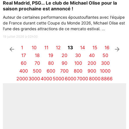
Real Madrid, PSG… Le club de Michael Olise pour la
saison prochaine est annoncé !
Auteur de certaines performances époustouflantes avec l'équipe
de France durant cette Coupe du Monde 2026, Michael Olise est
l'une des grandes attractions de ce mercato estival. ...
19 juillet 2026 à 02h00
1
10
11
12
13
14
15
16
arrow_left
arrow_right
17
18
19
20
30
40
50
60
70
80
90
100
200
300
400
500
600
700
800
900
1000
2000
3000
4000
5000
6000
7000
8000
8866