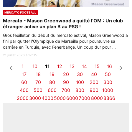
MERCATO FOOTBALL
Mercato - Mason Greenwood a quitté l’OM : Un club
étranger active un plan B au PSG !
Gros feuilleton du début du mercato estival, Mason Greenwood a
fini par quitter l'Olympique de Marseille pour poursuivre sa
carrière en Turquie, avec Fenerbahçe. Un coup dur pour ...
21 juillet 2026 à 17h15
1
10
11
12
13
14
15
16
arrow_left
arrow_right
17
18
19
20
30
40
50
60
70
80
90
100
200
300
400
500
600
700
800
900
1000
2000
3000
4000
5000
6000
7000
8000
8866