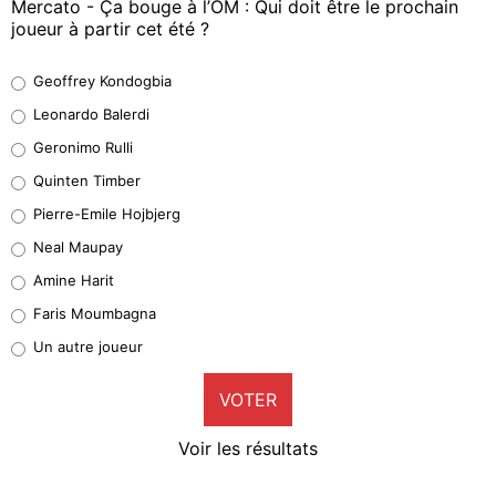
Mercato - Ça bouge à l’OM : Qui doit être le prochain
joueur à partir cet été ?
Geoffrey Kondogbia
Geoffrey Kondogbia
37%
Leonardo Balerdi
Leonardo Balerdi
Geronimo Rulli
32%
Quinten Timber
Geronimo Rulli
Pierre-Emile Hojbjerg
5%
Neal Maupay
Quinten Timber
Amine Harit
1%
Faris Moumbagna
Pierre-Emile Hojbjerg
Un autre joueur
9%
VOTER
Neal Maupay
4%
Voir les résultats
Amine Harit
3%