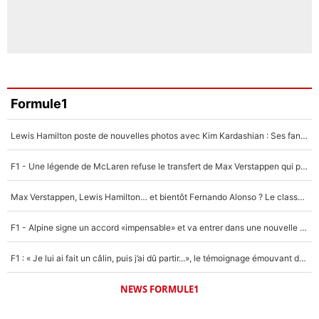
Formule1
Lewis Hamilton poste de nouvelles photos avec Kim Kardashian : Ses fans le voient déjà redevenir champion du monde de F1 grâce à elle !
F1 - Une légende de McLaren refuse le transfert de Max Verstappen qui pourrait «faire des vagues» et plomber l'ambiance dans l'équipe
Max Verstappen, Lewis Hamilton… et bientôt Fernando Alonso ? Le classement des pilotes les mieux payés en Formule 1 risque de changer !
F1 - Alpine signe un accord «impensable» et va entrer dans une nouvelle dimension : Grande nouvelle pour Pierre Gasly !
F1 : « Je lui ai fait un câlin, puis j’ai dû partir...», le témoignage émouvant de Max Verstappen sur sa fille
NEWS FORMULE1