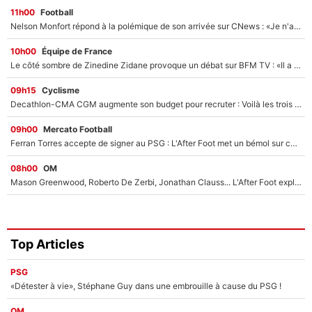
11h00
Football
Nelson Monfort répond à la polémique de son arrivée sur CNews : «Je n'ai pas le sentiment d'être sur une chaîne d'extrême droite»
10h00
Équipe de France
Le côté sombre de Zinedine Zidane provoque un débat sur BFM TV : «Il a pris 14 cartons rouges»
09h15
Cyclisme
Decathlon-CMA CGM augmente son budget pour recruter : Voilà les trois premiers coureurs qui font rejoindre Paul Seixas en 2027 !
09h00
Mercato Football
Ferran Torres accepte de signer au PSG : L'After Foot met un bémol sur ce transfert, le champion du monde va couter trop cher ?
08h00
OM
Mason Greenwood, Roberto De Zerbi, Jonathan Clauss... L'After Foot explique pourquoi Medhi Benatia a craqué à l'OM !
Top Articles
PSG
«Détester à vie», Stéphane Guy dans une embrouille à cause du PSG !
OM