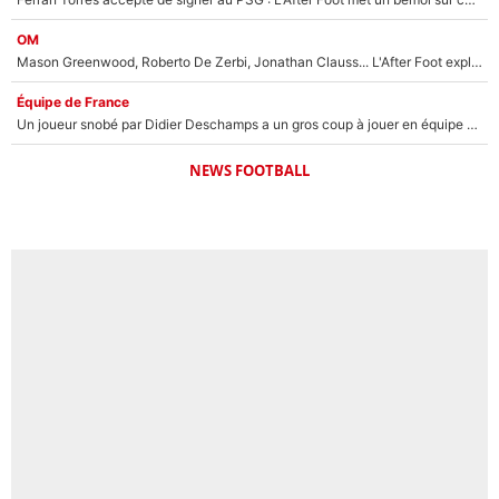
OM
Mason Greenwood, Roberto De Zerbi, Jonathan Clauss... L'After Foot explique pourquoi Medhi Benatia a craqué à l'OM !
Équipe de France
Un joueur snobé par Didier Deschamps a un gros coup à jouer en équipe de France : Zinedine Zidane a trouvé son numéro 9 ?
NEWS FOOTBALL