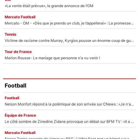
«La vente était prévue», la grande annonce de l’OM
Mercato Football
Mercato - OM - «Dès que je prends un club, je t’appellerai» : La promesse de Marcelino au moment de claquer la porte
Tennis
Victime de racisme contre Murray, Kyrgios pousse un énorme coup de gueule !
Tour de France
Marion Rousse : Le mariage que personne n'a vu venir !
Football
Football
Nelson Monfort répond à la polémique de son arrivée sur CNews : «Je n'ai pas le sentiment d'être sur une chaîne d'extrême droite»
Équipe de France
Le côté sombre de Zinedine Zidane provoque un débat sur BFM TV : «Il a pris 14 cartons rouges»
Mercato Football
Ferran Torres accepte de signer au PSG : L'After Foot met un bémol sur ce transfert, le champion du monde va couter trop cher ?