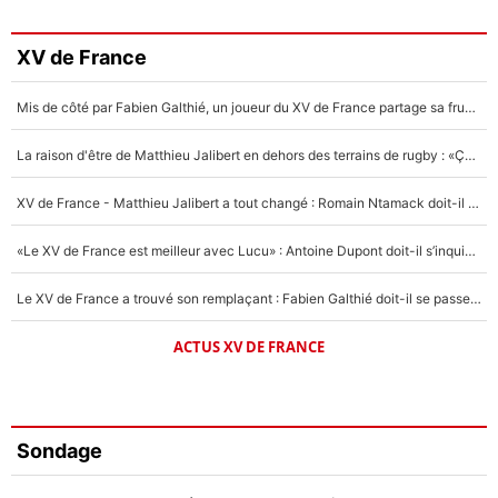
XV de France
Mis de côté par Fabien Galthié, un joueur du XV de France partage sa frustration : «ils ne me l’ont pas dit tout de suite»
La raison d'être de Matthieu Jalibert en dehors des terrains de rugby : «Ça m'atteint autant que si tu touches à un membre de ma famille»
XV de France - Matthieu Jalibert a tout changé : Romain Ntamack doit-il s’inquiéter pour sa place à un an de la Coupe du monde ?
«Le XV de France est meilleur avec Lucu» : Antoine Dupont doit-il s’inquiéter pour sa place ?
Le XV de France a trouvé son remplaçant : Fabien Galthié doit-il se passer d'Antoine Dupont ?
ACTUS XV DE FRANCE
Sondage