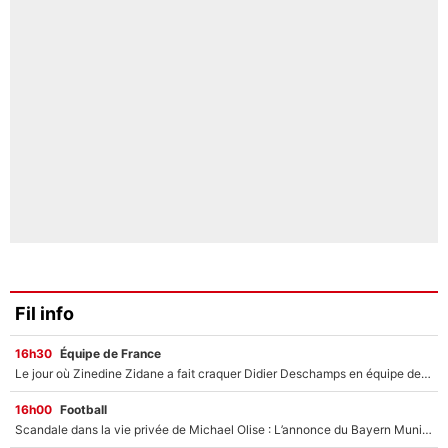
Fil info
16h30
Équipe de France
Le jour où Zinedine Zidane a fait craquer Didier Deschamps en équipe de France : «Je m’en suis voulu», l’ancien sélectionneur a regretté son geste !
16h00
Football
Scandale dans la vie privée de Michael Olise : L’annonce du Bayern Munich sur son enfant caché