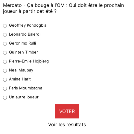
Mercato - Ça bouge à l’OM : Qui doit être le prochain
joueur à partir cet été ?
Geoffrey Kondogbia
Geoffrey Kondogbia
38%
Leonardo Balerdi
Leonardo Balerdi
Geronimo Rulli
32%
Quinten Timber
Geronimo Rulli
Pierre-Emile Hojbjerg
5%
Neal Maupay
Quinten Timber
Amine Harit
1%
Faris Moumbagna
Pierre-Emile Hojbjerg
Un autre joueur
9%
VOTER
Neal Maupay
4%
Voir les résultats
Amine Harit