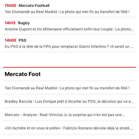
15h00
Mercato Football
Yan Diomandé au Real Madrid : La photo qui met fin au transfert de l’été !
14h15
Rugby
Antoine Dupont et Iris Mittenaere officialisent enfin leur couple : La photo qui enflamme les réseaux sociaux
14h00
PSG
Du PSG à la tête de la FIFA pour remplacer Gianni Infantino ? «Il serait un mauvais président», le patron de la Liga s'attaque à Nasser Al-Khelaïfi !
Mercato Foot
Yan Diomandé au Real Madrid : La photo qui met fin au transfert de l’été !
Bradley Barcola : Luis Enrique prêt à l’écarter au PSG, la décision qui va accélérer son transfert à Liverpool ?
Mercato - Analyse : Real-Vinicius Jr, la surprise qui n'en est pas une...
«On l’achète et on vous le prête» : Fabrizio Romano dévoile déjà la stratégie du PSG avec le transfert de Zion Suzuki !