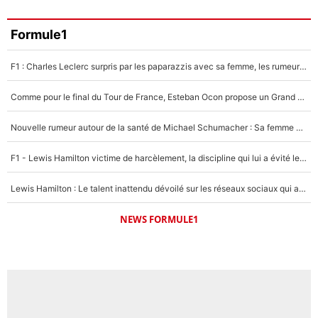
3%
Faris Moumbagna
Formule1
5%
F1 : Charles Leclerc surpris par les paparazzis avec sa femme, les rumeurs étaient vraies !
Un autre joueur
5%
Comme pour le final du Tour de France, Esteban Ocon propose un Grand Prix de Formule 1 à Paris : «Autour de l’Arc de Triomphe, ce serait génial» !
1506 personnes ont participé aux votes.
Nouvelle rumeur autour de la santé de Michael Schumacher : Sa femme Corinna sort du silence
F1 - Lewis Hamilton victime de harcèlement, la discipline qui lui a évité le pire : «J'aurais probablement mal tourné»
Lewis Hamilton : Le talent inattendu dévoilé sur les réseaux sociaux qui a impressionné Kim Kardashian pendant leurs vacances en amoureux !
NEWS FORMULE1