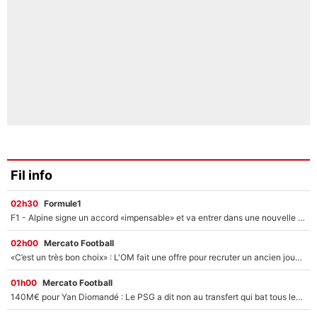
Fil info
02h30
Formule1
F1 - Alpine signe un accord «impensable» et va entrer dans une nouvelle dimension : Grande nouvelle pour Pierre Gasly !
02h00
Mercato Football
«C’est un très bon choix» : L'OM fait une offre pour recruter un ancien joueur du PSG... et c'est validé dans l'After Foot !
01h00
Mercato Football
140M€ pour Yan Diomandé : Le PSG a dit non au transfert qui bat tous les records sur le mercato