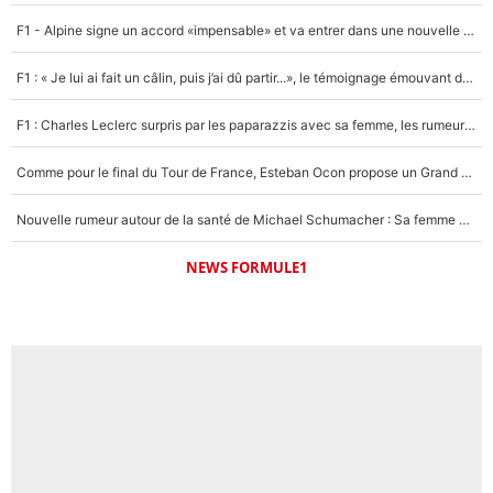
5%
F1 - Alpine signe un accord «impensable» et va entrer dans une nouvelle dimension : Grande nouvelle pour Pierre Gasly !
Un autre joueur
5%
F1 : « Je lui ai fait un câlin, puis j’ai dû partir...», le témoignage émouvant de Max Verstappen sur sa fille
1540 personnes ont participé aux votes.
F1 : Charles Leclerc surpris par les paparazzis avec sa femme, les rumeurs étaient vraies !
Comme pour le final du Tour de France, Esteban Ocon propose un Grand Prix de Formule 1 à Paris : «Autour de l’Arc de Triomphe, ce serait génial» !
Nouvelle rumeur autour de la santé de Michael Schumacher : Sa femme Corinna sort du silence
NEWS FORMULE1