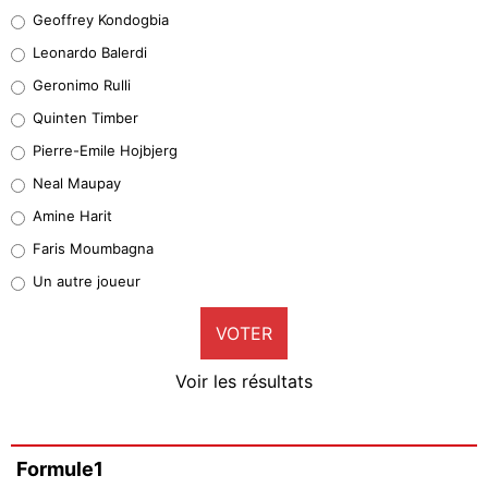
Geoffrey Kondogbia
Geoffrey Kondogbia
38%
Leonardo Balerdi
Leonardo Balerdi
Geronimo Rulli
32%
Quinten Timber
Geronimo Rulli
Pierre-Emile Hojbjerg
5%
Neal Maupay
Quinten Timber
Amine Harit
1%
Faris Moumbagna
Pierre-Emile Hojbjerg
Un autre joueur
9%
VOTER
Neal Maupay
4%
Voir les résultats
Amine Harit
3%
Faris Moumbagna
Formule1