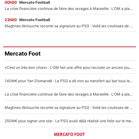
00h00
Mercato Football
La crise financière continue de faire des ravages à Marseille : L’OM a placé 12 joueurs sur le marché des transferts… et ça pourrait lui rapporter près de 100M€ !
23h00
Mercato Football
Maghnes Akliouche raconte sa signature au PSG : Voilà les coulisses de son transfert de rêve à 50M€
Mercato Foot
«C’est un très bon choix» : L'OM fait une offre pour recruter un ancien joueur du PSG... et c'est validé dans l'After Foot !
140M€ pour Yan Diomandé : Le PSG a dit non au transfert qui bat tous les records sur le mercato
La crise financière continue de faire des ravages à Marseille : L’OM a placé 12 joueurs sur le marché des transferts… et ça pourrait lui rapporter près de 100M€ !
Maghnes Akliouche raconte sa signature au PSG : Voilà les coulisses de son transfert de rêve à 50M€
250M€ pour signer une star : Le PSG avait déjà réalisé une folie sur le mercato bien avant Neymar !
MERCATO FOOT