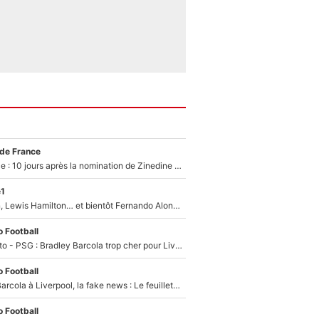
 de France
Equipe de France : 10 jours après la nomination de Zinedine Zidane, c'est au tour de son fils de prendre un nouveau départ !
e1
Max Verstappen, Lewis Hamilton… et bientôt Fernando Alonso ? Le classement des pilotes les mieux payés en Formule 1 risque de changer !
 Football
EXCLU - Mercato - PSG : Bradley Barcola trop cher pour Liverpool
 Football
PSG - Bradley Barcola à Liverpool, la fake news : Le feuilleton continue !
 Football