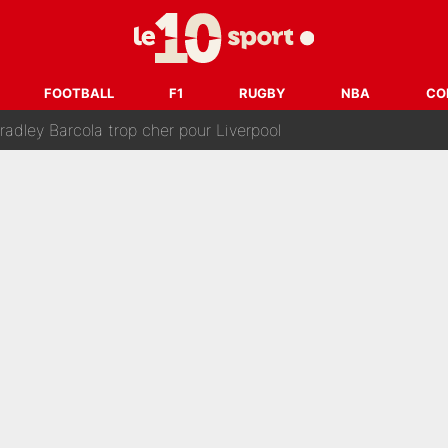
après la nomination de Zinedine Zidane, c'est au tour de son fi
 et bientôt Fernando Alonso ? Le classement des pilotes les mieux p
FOOTBALL
F1
RUGBY
NBA
CO
dley Barcola trop cher pour Liverpool
rpool, la fake news : Le feuilleton continue !
a semaine à 100M€ du PSG qui fait basculer le mercato du PS