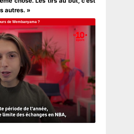
ême chose. Les tirs au but, c'est
s autres. »