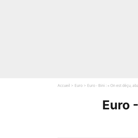
Accueil
Euro
Euro - Bini : « On est déçu, ab
Euro -