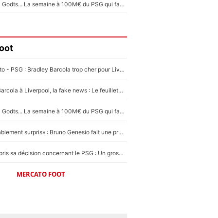
Akliouche, Mika Godts... La semaine à 100M€ du PSG qui fait basculer le mercato du PSG !
oot
EXCLU - Mercato - PSG : Bradley Barcola trop cher pour Liverpool
PSG - Bradley Barcola à Liverpool, la fake news : Le feuilleton continue !
Akliouche, Mika Godts... La semaine à 100M€ du PSG qui fait basculer le mercato du PSG !
«Très, très agréablement surpris» : Bruno Genesio fait une promesse pour la suite du mercato de l’OM et rassure les supporters
Ferran Torres a pris sa décision concernant le PSG : Un gros club étranger prêt à relancer le feuilleton pour la signature du champion du monde 2026 !
MERCATO FOOT