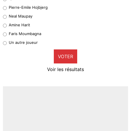
Geronimo Rulli
Pierre-Emile Hojbjerg
5%
Neal Maupay
Quinten Timber
Amine Harit
1%
Faris Moumbagna
Pierre-Emile Hojbjerg
Un autre joueur
9%
VOTER
Neal Maupay
4%
Voir les résultats
Amine Harit
3%
Faris Moumbagna
5%
Un autre joueur
5%
1542 personnes ont participé aux votes.