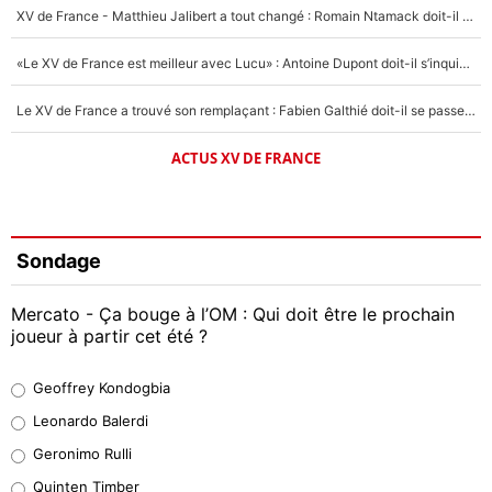
XV de France - Matthieu Jalibert a tout changé : Romain Ntamack doit-il s’inquiéter pour sa place à un an de la Coupe du monde ?
«Le XV de France est meilleur avec Lucu» : Antoine Dupont doit-il s’inquiéter pour sa place ?
Le XV de France a trouvé son remplaçant : Fabien Galthié doit-il se passer d'Antoine Dupont ?
ACTUS XV DE FRANCE
Sondage
Mercato - Ça bouge à l’OM : Qui doit être le prochain
joueur à partir cet été ?
Geoffrey Kondogbia
Geoffrey Kondogbia
38%
Leonardo Balerdi
Leonardo Balerdi
Geronimo Rulli
32%
Quinten Timber