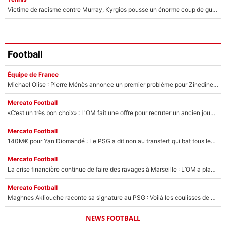
Victime de racisme contre Murray, Kyrgios pousse un énorme coup de gueule !
Football
Équipe de France
Michael Olise : Pierre Ménès annonce un premier problème pour Zinedine Zidane en équipe de France
Mercato Football
«C’est un très bon choix» : L'OM fait une offre pour recruter un ancien joueur du PSG... et c'est validé dans l'After Foot !
Mercato Football
140M€ pour Yan Diomandé : Le PSG a dit non au transfert qui bat tous les records sur le mercato
Mercato Football
La crise financière continue de faire des ravages à Marseille : L’OM a placé 12 joueurs sur le marché des transferts… et ça pourrait lui rapporter près de 100M€ !
Mercato Football
Maghnes Akliouche raconte sa signature au PSG : Voilà les coulisses de son transfert de rêve à 50M€
NEWS FOOTBALL