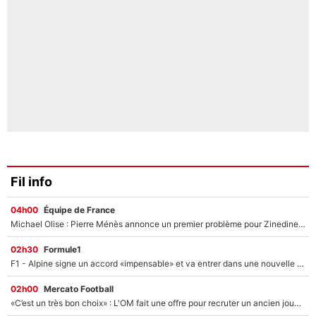
Fil info
04h00
Équipe de France
Michael Olise : Pierre Ménès annonce un premier problème pour Zinedine Zidane en équipe de France
02h30
Formule1
F1 - Alpine signe un accord «impensable» et va entrer dans une nouvelle dimension : Grande nouvelle pour Pierre Gasly !
02h00
Mercato Football
«C’est un très bon choix» : L'OM fait une offre pour recruter un ancien joueur du PSG... et c'est validé dans l'After Foot !