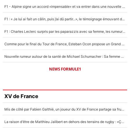
F1 - Alpine signe un accord «impensable» et va entrer dans une nouvelle dimension : Grande nouvelle pour Pierre Gasly !
F1 : « Je lui ai fait un câlin, puis j’ai dû partir...», le témoignage émouvant de Max Verstappen sur sa fille
F1 : Charles Leclerc surpris par les paparazzis avec sa femme, les rumeurs étaient vraies !
Comme pour le final du Tour de France, Esteban Ocon propose un Grand Prix de Formule 1 à Paris : «Autour de l’Arc de Triomphe, ce serait génial» !
Nouvelle rumeur autour de la santé de Michael Schumacher : Sa femme Corinna sort du silence
NEWS FORMULE1
XV de France
Mis de côté par Fabien Galthié, un joueur du XV de France partage sa frustration : «ils ne me l’ont pas dit tout de suite»
La raison d'être de Matthieu Jalibert en dehors des terrains de rugby : «Ça m'atteint autant que si tu touches à un membre de ma famille»