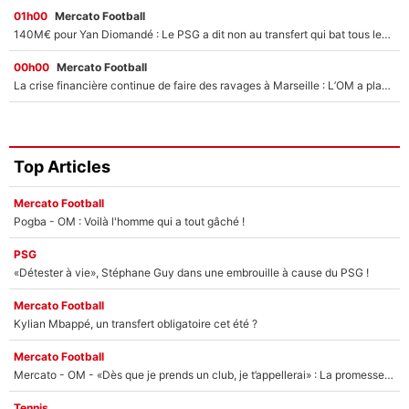
01h00
Mercato Football
140M€ pour Yan Diomandé : Le PSG a dit non au transfert qui bat tous les records sur le mercato
00h00
Mercato Football
La crise financière continue de faire des ravages à Marseille : L’OM a placé 12 joueurs sur le marché des transferts… et ça pourrait lui rapporter près de 100M€ !
Top Articles
Mercato Football
Pogba - OM : Voilà l'homme qui a tout gâché !
PSG
«Détester à vie», Stéphane Guy dans une embrouille à cause du PSG !
Mercato Football
Kylian Mbappé, un transfert obligatoire cet été ?
Mercato Football
Mercato - OM - «Dès que je prends un club, je t’appellerai» : La promesse de Marcelino au moment de claquer la porte
Tennis