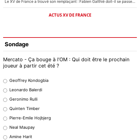
Le XV de France a trouvé son remplaçant : Fabien Galthié doit-il se passer d'Antoine Dupont ?
ACTUS XV DE FRANCE
Sondage
Mercato - Ça bouge à l’OM : Qui doit être le prochain
joueur à partir cet été ?
Geoffrey Kondogbia
Geoffrey Kondogbia
38%
Leonardo Balerdi
Leonardo Balerdi
Geronimo Rulli
32%
Quinten Timber
Geronimo Rulli
Pierre-Emile Hojbjerg
4%
Neal Maupay
Quinten Timber
Amine Harit