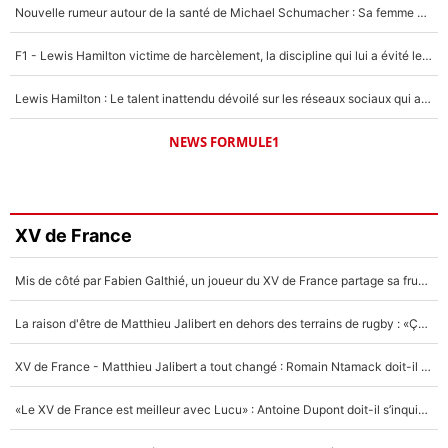
Nouvelle rumeur autour de la santé de Michael Schumacher : Sa femme Corinna sort du silence
F1 - Lewis Hamilton victime de harcèlement, la discipline qui lui a évité le pire : «J'aurais probablement mal tourné»
Lewis Hamilton : Le talent inattendu dévoilé sur les réseaux sociaux qui a impressionné Kim Kardashian pendant leurs vacances en amoureux !
NEWS FORMULE1
XV de France
Mis de côté par Fabien Galthié, un joueur du XV de France partage sa frustration : «ils ne me l’ont pas dit tout de suite»
La raison d'être de Matthieu Jalibert en dehors des terrains de rugby : «Ça m'atteint autant que si tu touches à un membre de ma famille»
XV de France - Matthieu Jalibert a tout changé : Romain Ntamack doit-il s’inquiéter pour sa place à un an de la Coupe du monde ?
«Le XV de France est meilleur avec Lucu» : Antoine Dupont doit-il s’inquiéter pour sa place ?