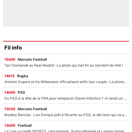
Fil info
15h00
Mercato Football
Yan Diomandé au Real Madrid : La photo qui met fin au transfert de l’été !
14h15
Rugby
Antoine Dupont et Iris Mittenaere officialisent enfin leur couple : La photo qui enflamme les réseaux sociaux
14h00
PSG
Du PSG à la tête de la FIFA pour remplacer Gianni Infantino ? «Il serait un mauvais président», le patron de la Liga s'attaque à Nasser Al-Khelaïfi !
13h30
Mercato Football
Bradley Barcola : Luis Enrique prêt à l’écarter au PSG, la décision qui va accélérer son transfert à Liverpool ?
13h00
Football
La Liga sur beIN SPORTS, c’est terminé : Kylian Mbappé et Lamine Yamal changent de chaîne, «le moment était venu d'ouvrir un nouveau chapitre»