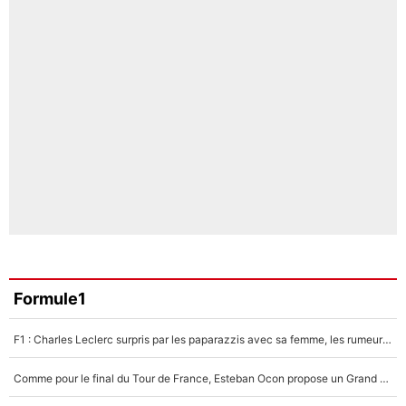
Formule1
F1 : Charles Leclerc surpris par les paparazzis avec sa femme, les rumeurs étaient vraies !
Comme pour le final du Tour de France, Esteban Ocon propose un Grand Prix de Formule 1 à Paris : «Autour de l’Arc de Triomphe, ce serait génial» !