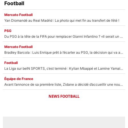
Football
Mercato Football
Yan Diomandé au Real Madrid : La photo qui met fin au transfert de l’été !
PSG
Du PSG à la tête de la FIFA pour remplacer Gianni Infantino ? «Il serait un mauvais président», le patron de la Liga s'attaque à Nasser Al-Khelaïfi !
Mercato Football
Bradley Barcola : Luis Enrique prêt à l’écarter au PSG, la décision qui va accélérer son transfert à Liverpool ?
Football
La Liga sur beIN SPORTS, c’est terminé : Kylian Mbappé et Lamine Yamal changent de chaîne, «le moment était venu d'ouvrir un nouveau chapitre»
Équipe de France
Avant l’annonce de sa première liste, Zidane a décidé d’accueillir une nouvelle tête en équipe de France
NEWS FOOTBALL