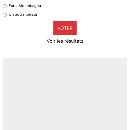
1%
Faris Moumbagna
Pierre-Emile Hojbjerg
Un autre joueur
9%
VOTER
Neal Maupay
4%
Voir les résultats
Amine Harit
3%
Faris Moumbagna
5%
Un autre joueur
5%
1501 personnes ont participé aux votes.