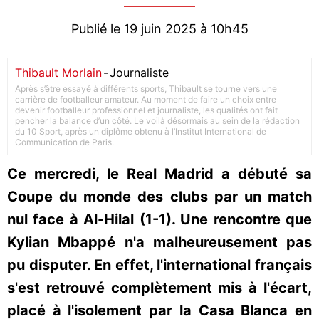
Publié le 19 juin 2025 à 10h45
Thibault Morlain
-
Journaliste
Après s’être essayé à différents sports, Thibault se tourne vers une
carrière de footballeur amateur. Au moment de faire un choix entre
devenir footballeur professionnel et journaliste, les qualités ont fait
pencher la balance d’un côté. Le voilà désormais au sein de la rédaction
du 10 Sport, après un diplôme obtenu à l’Institut International de
Communication de Paris.
Ce mercredi, le Real Madrid a débuté sa
Coupe du monde des clubs par un match
nul face à Al-Hilal (1-1). Une rencontre que
Kylian Mbappé n'a malheureusement pas
pu disputer. En effet, l'international français
s'est retrouvé complètement mis à l'écart,
placé à l'isolement par la Casa Blanca en