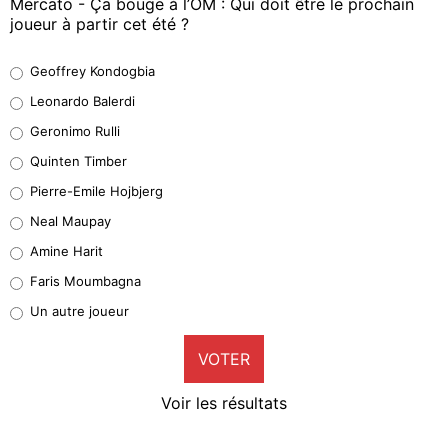
Mercato - Ça bouge à l’OM : Qui doit être le prochain
joueur à partir cet été ?
Geoffrey Kondogbia
Geoffrey Kondogbia
38%
Leonardo Balerdi
Leonardo Balerdi
Geronimo Rulli
32%
Quinten Timber
Geronimo Rulli
Pierre-Emile Hojbjerg
4%
Neal Maupay
Quinten Timber
Amine Harit
1%
Faris Moumbagna
Pierre-Emile Hojbjerg
Un autre joueur
9%
VOTER
Neal Maupay
4%
Voir les résultats
Amine Harit
3%