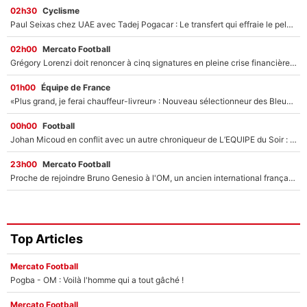
02h30
Cyclisme
Paul Seixas chez UAE avec Tadej Pogacar : Le transfert qui effraie le peloton, «c’est la pire des choses qui puisse arriver»
02h00
Mercato Football
Grégory Lorenzi doit renoncer à cinq signatures en pleine crise financière : L’IA propose sept noms à l’OM pour un mercato réussi... à seulement 5M€ !
01h00
Équipe de France
«Plus grand, je ferai chauffeur-livreur» : Nouveau sélectionneur des Bleus, Zinédine Zidane s’était imaginé un avenir très différent lorsqu'il était enfant
00h00
Football
Johan Micoud en conflit avec un autre chroniqueur de L’EQUIPE du Soir : «Pendant un moment, je ne les ai pas remis ensemble dans l'émission»
23h00
Mercato Football
Proche de rejoindre Bruno Genesio à l'OM, un ancien international français va finalement débarquer... sur RMC !
Top Articles
Mercato Football
Pogba - OM : Voilà l'homme qui a tout gâché !
Mercato Football