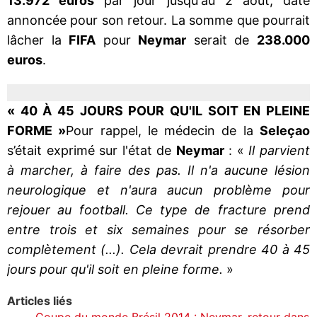
13.972 euros
par jour jusqu'au 2 août, date
annoncée pour son retour. La somme que pourrait
lâcher la
FIFA
pour
Neymar
serait de
238.000
euros
.
« 40 À 45 JOURS POUR QU'IL SOIT EN PLEINE
FORME »
Pour rappel, le médecin de la
Seleçao
s’était exprimé sur l'état de
Neymar
: «
Il parvient
à marcher, à faire des pas. Il n'a aucune lésion
neurologique et n'aura aucun problème pour
rejouer au football. Ce type de fracture prend
entre trois et six semaines pour se résorber
complètement (...). Cela devrait prendre 40 à 45
jours pour qu'il soit en pleine forme.
»
Articles liés
Coupe du monde Brésil 2014 : Neymar, retour dans