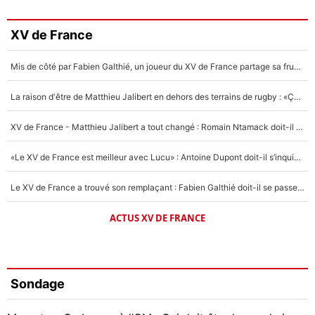
XV de France
Mis de côté par Fabien Galthié, un joueur du XV de France partage sa frustration : «ils ne me l’ont pas dit tout de suite»
La raison d'être de Matthieu Jalibert en dehors des terrains de rugby : «Ça m'atteint autant que si tu touches à un membre de ma famille»
XV de France - Matthieu Jalibert a tout changé : Romain Ntamack doit-il s’inquiéter pour sa place à un an de la Coupe du monde ?
«Le XV de France est meilleur avec Lucu» : Antoine Dupont doit-il s’inquiéter pour sa place ?
Le XV de France a trouvé son remplaçant : Fabien Galthié doit-il se passer d'Antoine Dupont ?
ACTUS XV DE FRANCE
Sondage