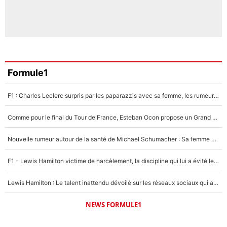
Formule1
F1 : Charles Leclerc surpris par les paparazzis avec sa femme, les rumeurs étaient vraies !
Comme pour le final du Tour de France, Esteban Ocon propose un Grand Prix de Formule 1 à Paris : «Autour de l’Arc de Triomphe, ce serait génial» !
Nouvelle rumeur autour de la santé de Michael Schumacher : Sa femme Corinna sort du silence
F1 - Lewis Hamilton victime de harcèlement, la discipline qui lui a évité le pire : «J'aurais probablement mal tourné»
Lewis Hamilton : Le talent inattendu dévoilé sur les réseaux sociaux qui a impressionné Kim Kardashian pendant leurs vacances en amoureux !
NEWS FORMULE1