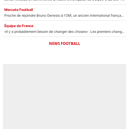
Mercato Football
Proche de rejoindre Bruno Genesio à l'OM, un ancien international français va finalement débarquer... sur RMC !
Équipe de France
«Il y a probablement besoin de changer des choses» : Les premiers changements de Zinedine Zidane en équipe de France sont révélés ?
NEWS FOOTBALL