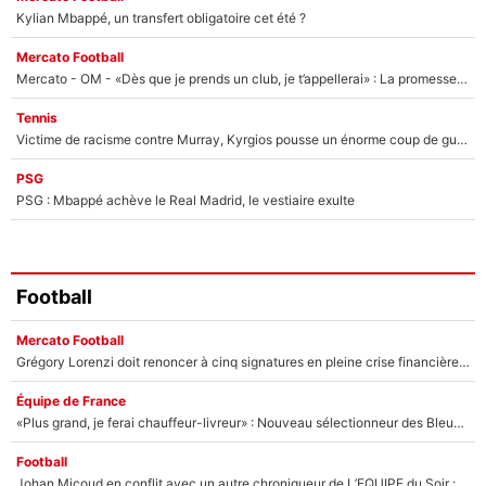
Kylian Mbappé, un transfert obligatoire cet été ?
Mercato Football
Mercato - OM - «Dès que je prends un club, je t’appellerai» : La promesse de Marcelino au moment de claquer la porte
Tennis
Victime de racisme contre Murray, Kyrgios pousse un énorme coup de gueule !
PSG
PSG : Mbappé achève le Real Madrid, le vestiaire exulte
Football
Mercato Football
Grégory Lorenzi doit renoncer à cinq signatures en pleine crise financière : L’IA propose sept noms à l’OM pour un mercato réussi... à seulement 5M€ !
Équipe de France
«Plus grand, je ferai chauffeur-livreur» : Nouveau sélectionneur des Bleus, Zinédine Zidane s’était imaginé un avenir très différent lorsqu'il était enfant
Football
Johan Micoud en conflit avec un autre chroniqueur de L’EQUIPE du Soir : «Pendant un moment, je ne les ai pas remis ensemble dans l'émission»