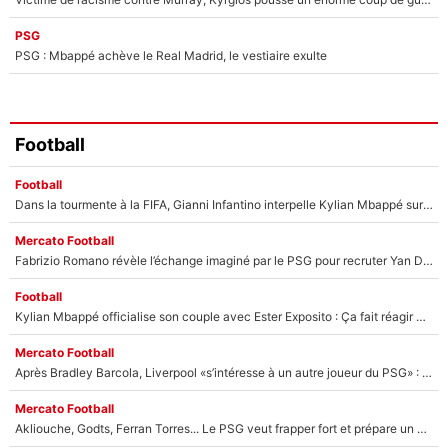
PSG
PSG : Mbappé achève le Real Madrid, le vestiaire exulte
Football
Football
Dans la tourmente à la FIFA, Gianni Infantino interpelle Kylian Mbappé sur les réseaux sociaux
Mercato Football
Fabrizio Romano révèle l’échange imaginé par le PSG pour recruter Yan Diomandé : «L'accord a échoué car il a décidé de rejoindre le Real Madrid»
Football
Kylian Mbappé officialise son couple avec Ester Exposito : Ça fait réagir Achraf Hakimi et Ousmane Dembélé (et c’est drôle)
Mercato Football
Après Bradley Barcola, Liverpool «s’intéresse à un autre joueur du PSG» : Fabrizio Romano donne le nom du Parisien qui pourrait le suivre chez les Reds !
Mercato Football
Akliouche, Godts, Ferran Torres... Le PSG veut frapper fort et prépare un mercato à plus de 190M€ pour régaler Luis Enrique cet été !