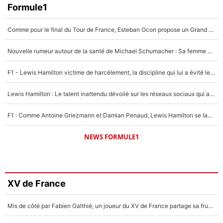
Formule1
Comme pour le final du Tour de France, Esteban Ocon propose un Grand Prix de Formule 1 à Paris : «Autour de l’Arc de Triomphe, ce serait génial» !
Nouvelle rumeur autour de la santé de Michael Schumacher : Sa femme Corinna sort du silence
F1 - Lewis Hamilton victime de harcèlement, la discipline qui lui a évité le pire : «J'aurais probablement mal tourné»
Lewis Hamilton : Le talent inattendu dévoilé sur les réseaux sociaux qui a impressionné Kim Kardashian pendant leurs vacances en amoureux !
F1 : Comme Antoine Griezmann et Damian Penaud, Lewis Hamilton se lance dans le business des cartes à collectionner !
NEWS FORMULE1
XV de France
Mis de côté par Fabien Galthié, un joueur du XV de France partage sa frustration : «ils ne me l’ont pas dit tout de suite»