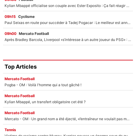
Kylian Mbappé officialise son couple avec Ester Exposito : Ça fait réagir Achraf Hakimi et Ousmane Dembélé (et c’est drôle)
09h15
Cyclisme
Paul Seixas en route pour succéder à Tadej Pogacar : Le meilleur est annoncé pour l’avenir de la pépite française
09h00
Mercato Football
Après Bradley Barcola, Liverpool «s’intéresse à un autre joueur du PSG» : Fabrizio Romano donne le nom du Parisien qui pourrait le suivre chez les Reds !
Top Articles
Mercato Football
Pogba - OM : Voilà l'homme qui a tout gâché !
Mercato Football
Kylian Mbappé, un transfert obligatoire cet été ?
Mercato Football
Mercato - OM : Un grand nom a été éjecté, «l’entraîneur ne voulait pas me conserver»
Tennis
Victime de racisme contre Murray, Kyrgios pousse un énorme coup de gueule !