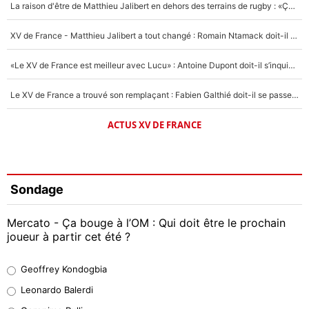
La raison d'être de Matthieu Jalibert en dehors des terrains de rugby : «Ça m'atteint autant que si tu touches à un membre de ma famille»
XV de France - Matthieu Jalibert a tout changé : Romain Ntamack doit-il s’inquiéter pour sa place à un an de la Coupe du monde ?
«Le XV de France est meilleur avec Lucu» : Antoine Dupont doit-il s’inquiéter pour sa place ?
Le XV de France a trouvé son remplaçant : Fabien Galthié doit-il se passer d'Antoine Dupont ?
ACTUS XV DE FRANCE
Sondage
Mercato - Ça bouge à l’OM : Qui doit être le prochain
joueur à partir cet été ?
Geoffrey Kondogbia
Geoffrey Kondogbia
38%
Leonardo Balerdi
Leonardo Balerdi