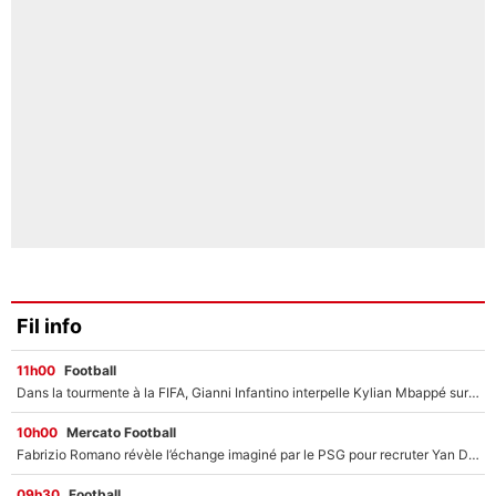
Fil info
11h00
Football
Dans la tourmente à la FIFA, Gianni Infantino interpelle Kylian Mbappé sur les réseaux sociaux
10h00
Mercato Football
Fabrizio Romano révèle l’échange imaginé par le PSG pour recruter Yan Diomandé : «L'accord a échoué car il a décidé de rejoindre le Real Madrid»
09h30
Football