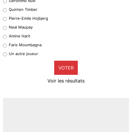
Geronimo Rulli
32%
Quinten Timber
Geronimo Rulli
Pierre-Emile Hojbjerg
4%
Neal Maupay
Quinten Timber
Amine Harit
1%
Faris Moumbagna
Pierre-Emile Hojbjerg
Un autre joueur
9%
VOTER
Neal Maupay
4%
Voir les résultats
Amine Harit
3%
Faris Moumbagna
4%
Un autre joueur
5%