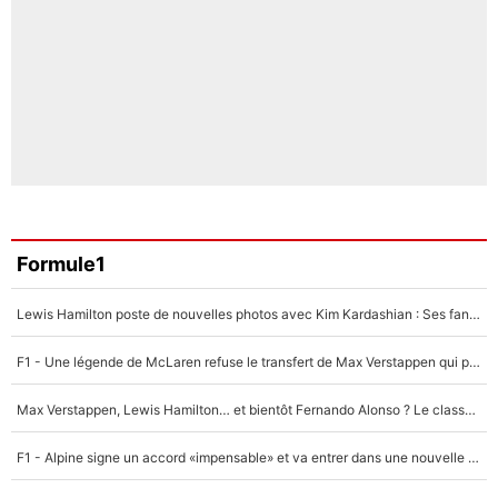
Formule1
Lewis Hamilton poste de nouvelles photos avec Kim Kardashian : Ses fans le voient déjà redevenir champion du monde de F1 grâce à elle !
F1 - Une légende de McLaren refuse le transfert de Max Verstappen qui pourrait «faire des vagues» et plomber l'ambiance dans l'équipe
Max Verstappen, Lewis Hamilton… et bientôt Fernando Alonso ? Le classement des pilotes les mieux payés en Formule 1 risque de changer !
F1 - Alpine signe un accord «impensable» et va entrer dans une nouvelle dimension : Grande nouvelle pour Pierre Gasly !