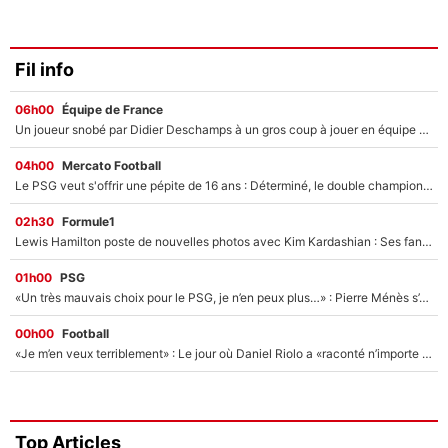
Fil info
06h00
Équipe de France
Un joueur snobé par Didier Deschamps à un gros coup à jouer en équipe de France : Zinedine Zidane a trouvé son numéro 9 ?
04h00
Mercato Football
Le PSG veut s'offrir une pépite de 16 ans : Déterminé, le double champion d'Europe en titre est prêt à lâcher 40M€ pour celui que l'on compare déjà à Vinicius Jr !
02h30
Formule1
Lewis Hamilton poste de nouvelles photos avec Kim Kardashian : Ses fans le voient déjà redevenir champion du monde de F1 grâce à elle !
01h00
PSG
«Un très mauvais choix pour le PSG, je n’en peux plus…» : Pierre Ménès s’est complètement trompé avec Luis Enrique et ces déclarations le prouvent !
00h00
Football
«Je m’en veux terriblement» : Le jour où Daniel Riolo a «raconté n’importe quoi» dans l'After Foot !
Top Articles