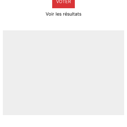
VOTER
Neal Maupay
4%
Voir les résultats
Amine Harit
3%
Faris Moumbagna
4%
Un autre joueur
5%
1711 personnes ont participé aux votes.