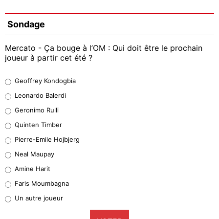
Sondage
Mercato - Ça bouge à l’OM : Qui doit être le prochain
joueur à partir cet été ?
Geoffrey Kondogbia
Geoffrey Kondogbia
38%
Leonardo Balerdi
Leonardo Balerdi
Geronimo Rulli
32%
Quinten Timber
Geronimo Rulli
Pierre-Emile Hojbjerg
5%
Neal Maupay
Quinten Timber
Amine Harit
1%
Faris Moumbagna
Pierre-Emile Hojbjerg
Un autre joueur
9%