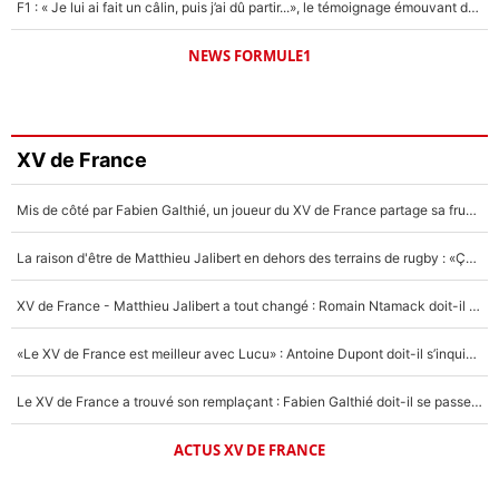
F1 : « Je lui ai fait un câlin, puis j’ai dû partir...», le témoignage émouvant de Max Verstappen sur sa fille
NEWS FORMULE1
XV de France
Mis de côté par Fabien Galthié, un joueur du XV de France partage sa frustration : «ils ne me l’ont pas dit tout de suite»
La raison d'être de Matthieu Jalibert en dehors des terrains de rugby : «Ça m'atteint autant que si tu touches à un membre de ma famille»
XV de France - Matthieu Jalibert a tout changé : Romain Ntamack doit-il s’inquiéter pour sa place à un an de la Coupe du monde ?
«Le XV de France est meilleur avec Lucu» : Antoine Dupont doit-il s’inquiéter pour sa place ?
Le XV de France a trouvé son remplaçant : Fabien Galthié doit-il se passer d'Antoine Dupont ?
ACTUS XV DE FRANCE