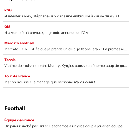
PSG
«Détester à vie», Stéphane Guy dans une embrouille à cause du PSG !
OM
«La vente était prévue», la grande annonce de l’OM
Mercato Football
Mercato - OM - «Dès que je prends un club, je t’appellerai» : La promesse de Marcelino au moment de claquer la porte
Tennis
Victime de racisme contre Murray, Kyrgios pousse un énorme coup de gueule !
Tour de France
Marion Rousse : Le mariage que personne n'a vu venir !
Football
Équipe de France
Un joueur snobé par Didier Deschamps à un gros coup à jouer en équipe de France : Zinedine Zidane a trouvé son numéro 9 ?