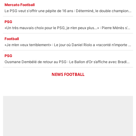
Mercato Football
Le PSG veut s'offrir une pépite de 16 ans : Déterminé, le double champion d'Europe en titre est prêt à lâcher 40M€ pour celui que l'on compare déjà à Vinicius Jr !
PSG
«Un très mauvais choix pour le PSG, je n’en peux plus…» : Pierre Ménès s’est complètement trompé avec Luis Enrique et ces déclarations le prouvent !
Football
«Je m’en veux terriblement» : Le jour où Daniel Riolo a «raconté n’importe quoi» dans l'After Foot !
PSG
Ousmane Dembélé de retour au PSG : Le Ballon d’Or s’affiche avec Bradley Barcola en plein cœur du feuilleton sur son départ !
NEWS FOOTBALL