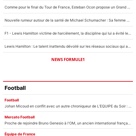
5%
Comme pour le final du Tour de France, Esteban Ocon propose un Grand Prix de Formule 1 à Paris : «Autour de l’Arc de Triomphe, ce serait génial» !
1459 personnes ont participé aux votes.
Nouvelle rumeur autour de la santé de Michael Schumacher : Sa femme Corinna sort du silence
F1 - Lewis Hamilton victime de harcèlement, la discipline qui lui a évité le pire : «J'aurais probablement mal tourné»
Lewis Hamilton : Le talent inattendu dévoilé sur les réseaux sociaux qui a impressionné Kim Kardashian pendant leurs vacances en amoureux !
NEWS FORMULE1
Football
Football
Johan Micoud en conflit avec un autre chroniqueur de L’EQUIPE du Soir : «Pendant un moment, je ne les ai pas remis ensemble dans l'émission»
Mercato Football
Proche de rejoindre Bruno Genesio à l'OM, un ancien international français va finalement débarquer... sur RMC !
Équipe de France