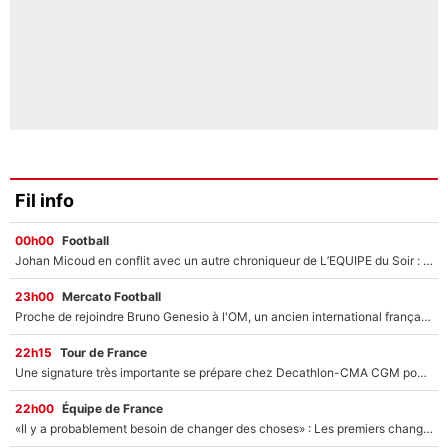
Fil info
00h00
Football
Johan Micoud en conflit avec un autre chroniqueur de L’EQUIPE du Soir : «Pendant un moment, je ne les ai pas remis ensemble dans l'émission»
23h00
Mercato Football
Proche de rejoindre Bruno Genesio à l'OM, un ancien international français va finalement débarquer... sur RMC !
22h15
Tour de France
Une signature très importante se prépare chez Decathlon-CMA CGM pour aider Paul Seixas à gagner le Tour de France 2027
22h00
Équipe de France
«Il y a probablement besoin de changer des choses» : Les premiers changements de Zinedine Zidane en équipe de France sont révélés ?