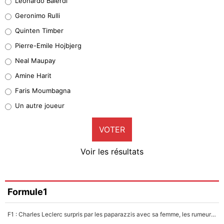
Leonardo Balerdi
Leonardo Balerdi
Geronimo Rulli
32%
Quinten Timber
Geronimo Rulli
Pierre-Emile Hojbjerg
4%
Neal Maupay
Quinten Timber
Amine Harit
1%
Faris Moumbagna
Pierre-Emile Hojbjerg
Un autre joueur
9%
VOTER
Neal Maupay
4%
Voir les résultats
Amine Harit
3%
Faris Moumbagna
Formule1
4%
F1 : Charles Leclerc surpris par les paparazzis avec sa femme, les rumeurs étaient vraies !
Un autre joueur