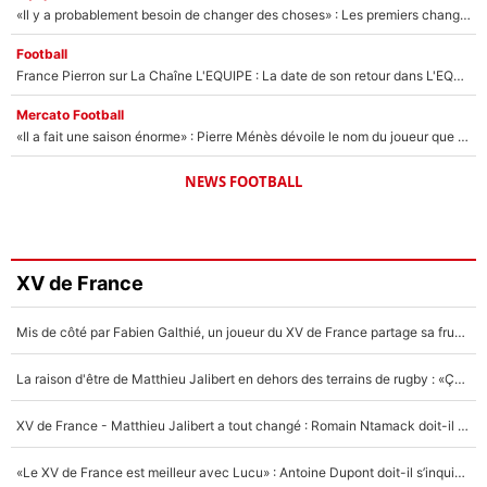
«Il y a probablement besoin de changer des choses» : Les premiers changements de Zinedine Zidane en équipe de France sont révélés ?
Football
France Pierron sur La Chaîne L'EQUIPE : La date de son retour dans L'EQUIPE de Choc est connue... et c'était très attendu
Mercato Football
«Il a fait une saison énorme» : Pierre Ménès dévoile le nom du joueur que l’OM devait absolument recruter cet été, l’IA valide la piste !
NEWS FOOTBALL
XV de France
Mis de côté par Fabien Galthié, un joueur du XV de France partage sa frustration : «ils ne me l’ont pas dit tout de suite»
La raison d'être de Matthieu Jalibert en dehors des terrains de rugby : «Ça m'atteint autant que si tu touches à un membre de ma famille»
XV de France - Matthieu Jalibert a tout changé : Romain Ntamack doit-il s’inquiéter pour sa place à un an de la Coupe du monde ?
«Le XV de France est meilleur avec Lucu» : Antoine Dupont doit-il s’inquiéter pour sa place ?