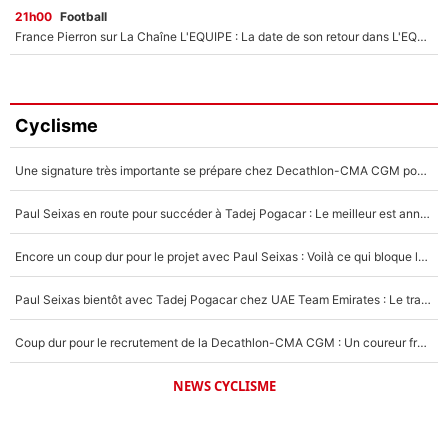
21h00
Football
France Pierron sur La Chaîne L'EQUIPE : La date de son retour dans L'EQUIPE de Choc est connue... et c'était très attendu
Cyclisme
Une signature très importante se prépare chez Decathlon-CMA CGM pour aider Paul Seixas à gagner le Tour de France 2027
Paul Seixas en route pour succéder à Tadej Pogacar : Le meilleur est annoncé pour l’avenir de la pépite française
Encore un coup dur pour le projet avec Paul Seixas : Voilà ce qui bloque le transfert d’un coureur chez Decathlon-CMA CGM
Paul Seixas bientôt avec Tadej Pogacar chez UAE Team Emirates : Le transfert surprise qui se prépare après le Tour de France 2026 !
Coup dur pour le recrutement de la Decathlon-CMA CGM : Un coureur français refuse de rejoindre Paul Seixas
NEWS CYCLISME