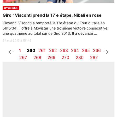
CYCLISME
Giro : Visconti prend la 17 e étape, Nibali en rose
Giovanni Visconti a remporté la 17e étape du Tour d’Italie en
5h15’34. Il offre à Movistar une troisième victoire consécutive,
une quatrième au total sur ce Giro 2013. Il a devancé ...
24 mai 2013 à 15h46
1
260
261
262
263
264
265
266
arrow_left
arrow_right
267
268
269
270
280
287