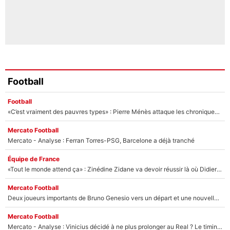
Football
Football
«C’est vraiment des pauvres types» : Pierre Ménès attaque les chroniqueurs de l’After Foot… et s’en prend violemment Walid Acherchour
Mercato Football
Mercato - Analyse : Ferran Torres-PSG, Barcelone a déjà tranché
Équipe de France
«Tout le monde attend ça» : Zinédine Zidane va devoir réussir là où Didier Deschamps a échoué pendant 14 ans
Mercato Football
Deux joueurs importants de Bruno Genesio vers un départ et une nouvelle piste en Premier League : Le mercato de l’OM va enfin s’accélérer ?
Mercato Football
Mercato - Analyse : Vinicius décidé à ne plus prolonger au Real ? Le timing de ces informations n'est pas anodin